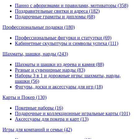
Панно с афоризмами и правилами, мотиваторы (358)
Поздравительные свитки и адреса (182)
Подарочные грамоты и дипломы (68)
Профессиональные подарки
(180)
Профессиональные фигурки и статуэтки (69)
Кабинетные скульптуры и символы успеха (111)
Шахматы, шашки, нарды
(243)
Шахматы и шашки из дерева и камня (88)
Резные и сувенирные нарды (83)
Наборы 3 в 1 и дорожные игры: шахматы, нарды,
шашки (56)
Фигуры, доски и аксессуары для игр (18)
Карты и Покер
(130)
Покерные наборы (16)
Подарочные и коллекционные игральные карты (101)
Аксессуары для покера и карт (13)
Игры для компаний и семьи
(42)