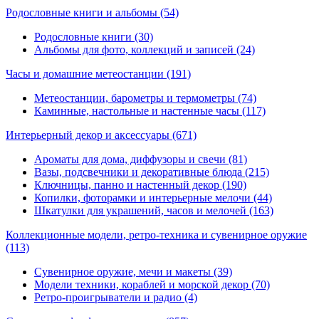
Родословные книги и альбомы
(54)
Родословные книги (30)
Альбомы для фото, коллекций и записей (24)
Часы и домашние метеостанции
(191)
Метеостанции, барометры и термометры (74)
Каминные, настольные и настенные часы (117)
Интерьерный декор и аксессуары
(671)
Ароматы для дома, диффузоры и свечи (81)
Вазы, подсвечники и декоративные блюда (215)
Ключницы, панно и настенный декор (190)
Копилки, фоторамки и интерьерные мелочи (44)
Шкатулки для украшений, часов и мелочей (163)
Коллекционные модели, ретро-техника и сувенирное оружие
(113)
Сувенирное оружие, мечи и макеты (39)
Модели техники, кораблей и морской декор (70)
Ретро-проигрыватели и радио (4)