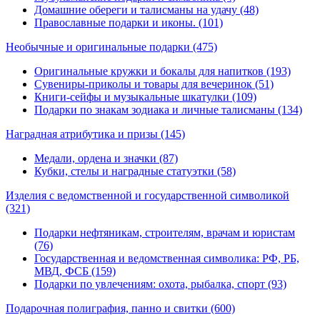
Домашние обереги и талисманы на удачу (48)
Православные подарки и иконы. (101)
Необычные и оригинальные подарки
(475)
Оригинальные кружки и бокалы для напитков (193)
Сувениры-приколы и товары для вечеринок (51)
Книги-сейфы и музыкальные шкатулки (109)
Подарки по знакам зодиака и личные талисманы (134)
Наградная атрибутика и призы
(145)
Медали, ордена и значки (87)
Кубки, стелы и наградные статуэтки (58)
Изделия с ведомственной и государственной символикой
(321)
Подарки нефтяникам, строителям, врачам и юристам
(76)
Государственная и ведомственная символика: РФ, РБ,
МВД, ФСБ (159)
Подарки по увлечениям: охота, рыбалка, спорт (93)
Подарочная полиграфия, панно и свитки
(600)