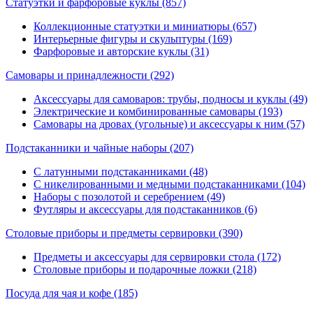
Статуэтки и фарфоровые куклы
(857)
Коллекционные статуэтки и миниатюры (657)
Интерьерные фигуры и скульптуры (169)
Фарфоровые и авторские куклы (31)
Самовары и принадлежности
(292)
Аксессуары для самоваров: трубы, подносы и куклы (49)
Электрические и комбинированные самовары (193)
Самовары на дровах (угольные) и аксессуары к ним (57)
Подстаканники и чайные наборы
(207)
С латунными подстаканниками (48)
С никелированными и медными подстаканниками (104)
Наборы с позолотой и серебрением (49)
Футляры и аксессуары для подстаканников (6)
Столовые приборы и предметы сервировки
(390)
Предметы и аксессуары для сервировки стола (172)
Столовые приборы и подарочные ложки (218)
Посуда для чая и кофе
(185)