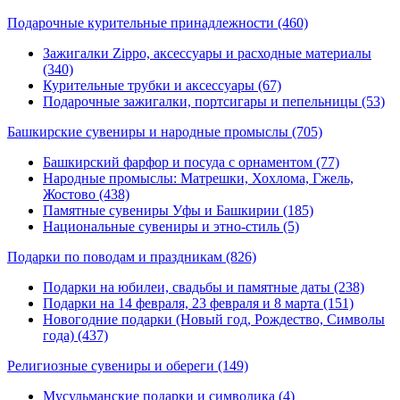
Подарочные курительные принадлежности
(460)
Зажигалки Zippo, аксессуары и расходные материалы
(340)
Курительные трубки и аксессуары (67)
Подарочные зажигалки, портсигары и пепельницы (53)
Башкирские сувениры и народные промыслы
(705)
Башкирский фарфор и посуда с орнаментом (77)
Народные промыслы: Матрешки, Хохлома, Гжель,
Жостово (438)
Памятные сувениры Уфы и Башкирии (185)
Национальные сувениры и этно-стиль (5)
Подарки по поводам и праздникам
(826)
Подарки на юбилеи, свадьбы и памятные даты (238)
Подарки на 14 февраля, 23 февраля и 8 марта (151)
Новогодние подарки (Новый год, Рождество, Символы
года) (437)
Религиозные сувениры и обереги
(149)
Мусульманские подарки и символика (4)