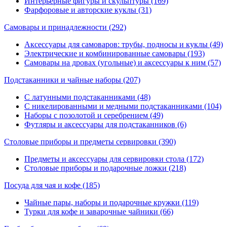
Интерьерные фигуры и скульптуры (169)
Фарфоровые и авторские куклы (31)
Самовары и принадлежности
(292)
Аксессуары для самоваров: трубы, подносы и куклы (49)
Электрические и комбинированные самовары (193)
Самовары на дровах (угольные) и аксессуары к ним (57)
Подстаканники и чайные наборы
(207)
С латунными подстаканниками (48)
С никелированными и медными подстаканниками (104)
Наборы с позолотой и серебрением (49)
Футляры и аксессуары для подстаканников (6)
Столовые приборы и предметы сервировки
(390)
Предметы и аксессуары для сервировки стола (172)
Столовые приборы и подарочные ложки (218)
Посуда для чая и кофе
(185)
Чайные пары, наборы и подарочные кружки (119)
Турки для кофе и заварочные чайники (66)