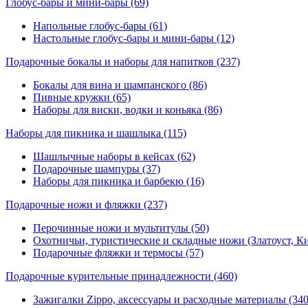
Глобус-бары и мини-бары
(69)
Напольные глобус-бары (61)
Настольные глобус-бары и мини-бары (12)
Подарочные бокалы и наборы для напитков
(237)
Бокалы для вина и шампанского (86)
Пивные кружки (65)
Наборы для виски, водки и коньяка (86)
Наборы для пикника и шашлыка
(115)
Шашлычные наборы в кейсах (62)
Подарочные шампуры (37)
Наборы для пикника и барбекю (16)
Подарочные ножи и фляжки
(237)
Перочинные ножи и мультитулы (50)
Охотничьи, туристические и складные ножи (Златоуст, Ки
Подарочные фляжки и термосы (57)
Подарочные курительные принадлежности
(460)
Зажигалки Zippo, аксессуары и расходные материалы (340