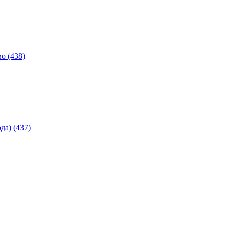
о (438)
а) (437)