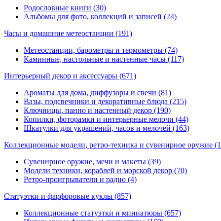
Родословные книги (30)
Альбомы для фото, коллекций и записей (24)
Часы и домашние метеостанции
(191)
Метеостанции, барометры и термометры (74)
Каминные, настольные и настенные часы (117)
Интерьерный декор и аксессуары
(671)
Ароматы для дома, диффузоры и свечи (81)
Вазы, подсвечники и декоративные блюда (215)
Ключницы, панно и настенный декор (190)
Копилки, фоторамки и интерьерные мелочи (44)
Шкатулки для украшений, часов и мелочей (163)
Коллекционные модели, ретро-техника и сувенирное оружие
(
Сувенирное оружие, мечи и макеты (39)
Модели техники, кораблей и морской декор (70)
Ретро-проигрыватели и радио (4)
Статуэтки и фарфоровые куклы
(857)
Коллекционные статуэтки и миниатюры (657)