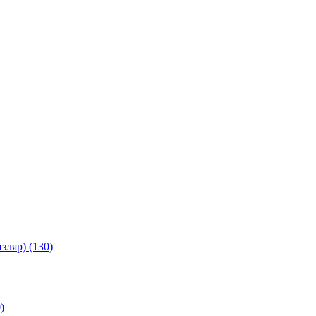
зляр) (130)
)