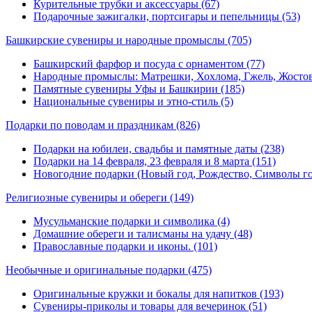
Курительные трубки и аксессуары (67)
Подарочные зажигалки, портсигары и пепельницы (53)
Башкирские сувениры и народные промыслы
(705)
Башкирский фарфор и посуда с орнаментом (77)
Народные промыслы: Матрешки, Хохлома, Гжель, Жостов
Памятные сувениры Уфы и Башкирии (185)
Национальные сувениры и этно-стиль (5)
Подарки по поводам и праздникам
(826)
Подарки на юбилеи, свадьбы и памятные даты (238)
Подарки на 14 февраля, 23 февраля и 8 марта (151)
Новогодние подарки (Новый год, Рождество, Символы год
Религиозные сувениры и обереги
(149)
Мусульманские подарки и символика (4)
Домашние обереги и талисманы на удачу (48)
Православные подарки и иконы. (101)
Необычные и оригинальные подарки
(475)
Оригинальные кружки и бокалы для напитков (193)
Сувениры-приколы и товары для вечеринок (51)