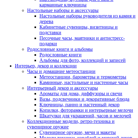
карманные ключницы
Настольные наборы и аксессуары
Настольные наборы руководителя из камня и
дерева
Кабинетные сувениры, визитницы и
подставки
Песочные часы, маятники и антистресс-
подарки
Родословные книги и альбомы
Родословные книги
Альбомы для фото, коллекций и записей
Интерьер, декор и коллекции
Часы и домашние метеостанции
Метеостанции, барометры и термометры
Каминные, настольные и настенные часы
Интерьерный декор и аксессуары
Ароматы для дома, диффузоры и свечи
Вазы, подсвечники и декоративные блюда
Ключницы, панно и настенный декор
Копилки, фоторамки и интерьерные мелочи
Шкатулки для украшений, часов и мелочей
Коллекционные модели, ретро-техника и
сувенирное оружие
Сувенирное оружие, мечи и макеты
Модели техники, кораблей и морской декор