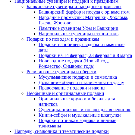
Национальные сувениры и подарки к праздникам
Башкирские сувениры и народные промыслы
Башкирский фарфор и посуда с орнаментом
Народные промыслы: Матрешки, Хохлома,
Гжель, Жостово
Памятные сувениры Уфы и Башкирии
Национальные сувениры и этно-стиль
Подарки по поводам и праздникам
Подарки на юбилеи, свадьбы и памятные
даты
Подарки на 14 февраля, 23 февраля и 8 марта
Новогодние подарки (Новый год,
Рождество, Символы года)
Религиозные сувениры и обереги
Мусульманские подарки и символика
Домашние обереги и талисманы на удачу
Православные подарки и иконы.
Необычные и оригинальные подарки
Оригинальные кружки и бокалы для
напитков
Сувениры-приколы и товары для вечеринок
Книги-сейфы и музыкальные шкатулки
Подарки по знакам зодиака и личные
талисманы
Награды, символика и тематические подарки