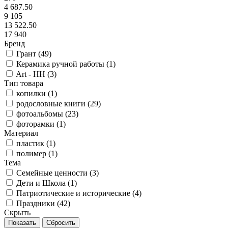
4 687.50
9 105
13 522.50
17 940
Бренд
Грант (
49
)
Керамика ручной работы (
1
)
Art - HH (
3
)
Тип товара
копилки (
1
)
родословные книги (
29
)
фотоальбомы (
23
)
фоторамки (
1
)
Материал
пластик (
1
)
полимер (
1
)
Тема
Семейные ценности (
3
)
Дети и Школа (
1
)
Патриотические и исторические (
4
)
Праздники (
42
)
Скрыть