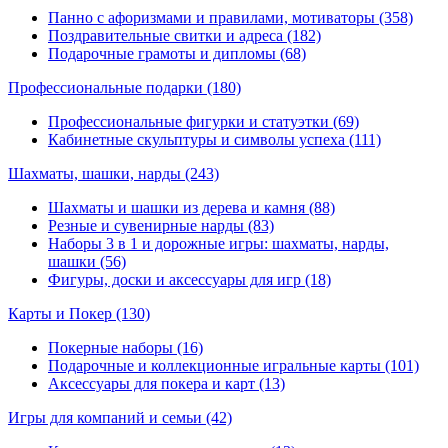
Панно с афоризмами и правилами, мотиваторы (358)
Поздравительные свитки и адреса (182)
Подарочные грамоты и дипломы (68)
Профессиональные подарки
(180)
Профессиональные фигурки и статуэтки (69)
Кабинетные скульптуры и символы успеха (111)
Шахматы, шашки, нарды
(243)
Шахматы и шашки из дерева и камня (88)
Резные и сувенирные нарды (83)
Наборы 3 в 1 и дорожные игры: шахматы, нарды,
шашки (56)
Фигуры, доски и аксессуары для игр (18)
Карты и Покер
(130)
Покерные наборы (16)
Подарочные и коллекционные игральные карты (101)
Аксессуары для покера и карт (13)
Игры для компаний и семьи
(42)