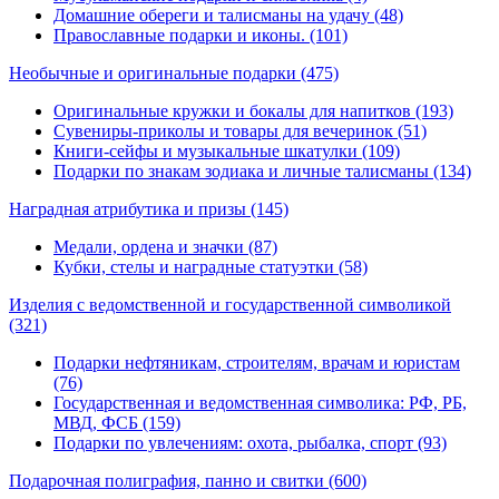
Домашние обереги и талисманы на удачу (48)
Православные подарки и иконы. (101)
Необычные и оригинальные подарки
(475)
Оригинальные кружки и бокалы для напитков (193)
Сувениры-приколы и товары для вечеринок (51)
Книги-сейфы и музыкальные шкатулки (109)
Подарки по знакам зодиака и личные талисманы (134)
Наградная атрибутика и призы
(145)
Медали, ордена и значки (87)
Кубки, стелы и наградные статуэтки (58)
Изделия с ведомственной и государственной символикой
(321)
Подарки нефтяникам, строителям, врачам и юристам
(76)
Государственная и ведомственная символика: РФ, РБ,
МВД, ФСБ (159)
Подарки по увлечениям: охота, рыбалка, спорт (93)
Подарочная полиграфия, панно и свитки
(600)