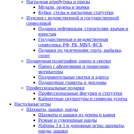
Наградная атрибутика и призы
Медали, ордена и значки
Кубки, стелы и наградные статуэтки
Изделия с ведомственной и государственной
символикой
Подарки нефтяникам, строителям, врачам и
юристам
Государственная и ведомственная
символика: РФ, РБ, МВД, ФСБ
Подарки по увлечениям: охота, рыбалка,
спорт
Подарочная полиграфия, панно и свитки
Панно с афоризмами и правилами,
мотиваторы
Поздравительные свитки и адреса
Подарочные грамоты и дипломы
Профессиональные подарки
Профессиональные фигурки и статуэтки
Кабинетные скульптуры и символы успеха
Настольные игры
Шахматы, шашки, нарды
Шахматы и шашки из дерева и камня
Резные и сувенирные нарды
Наборы 3 в 1 и дорожные игры: шахматы,
нарды, шашки