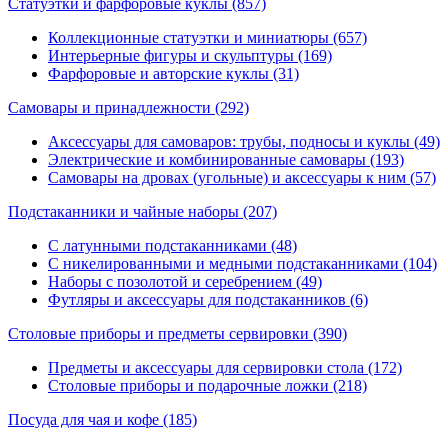
Статуэтки и фарфоровые куклы
(857)
Коллекционные статуэтки и миниатюры (657)
Интерьерные фигуры и скульптуры (169)
Фарфоровые и авторские куклы (31)
Самовары и принадлежности
(292)
Аксессуары для самоваров: трубы, подносы и куклы (49)
Электрические и комбинированные самовары (193)
Самовары на дровах (угольные) и аксессуары к ним (57)
Подстаканники и чайные наборы
(207)
С латунными подстаканниками (48)
С никелированными и медными подстаканниками (104)
Наборы с позолотой и серебрением (49)
Футляры и аксессуары для подстаканников (6)
Столовые приборы и предметы сервировки
(390)
Предметы и аксессуары для сервировки стола (172)
Столовые приборы и подарочные ложки (218)
Посуда для чая и кофе
(185)