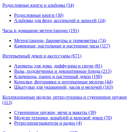
Родословные книги и альбомы
(54)
Родословные книги (30)
Альбомы для фото, коллекций и записей (24)
Часы и домашние метеостанции
(191)
Метеостанции, барометры и термометры (74)
Каминные, настольные и настенные часы (117)
Интерьерный декор и аксессуары
(671)
Ароматы для дома, диффузоры и свечи (81)
Вазы, подсвечники и декоративные блюда (215)
Ключницы, панно и настенный декор (190)
Копилки, фоторамки и интерьерные мелочи (44)
Шкатулки для украшений, часов и мелочей (163)
Коллекционные модели, ретро-техника и сувенирное оружие
(113)
Сувенирное оружие, мечи и макеты (39)
Модели техники, кораблей и морской декор (70)
Ретро-проигрыватели и радио (4)