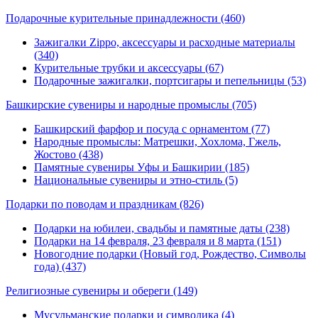
Подарочные курительные принадлежности
(460)
Зажигалки Zippo, аксессуары и расходные материалы
(340)
Курительные трубки и аксессуары (67)
Подарочные зажигалки, портсигары и пепельницы (53)
Башкирские сувениры и народные промыслы
(705)
Башкирский фарфор и посуда с орнаментом (77)
Народные промыслы: Матрешки, Хохлома, Гжель,
Жостово (438)
Памятные сувениры Уфы и Башкирии (185)
Национальные сувениры и этно-стиль (5)
Подарки по поводам и праздникам
(826)
Подарки на юбилеи, свадьбы и памятные даты (238)
Подарки на 14 февраля, 23 февраля и 8 марта (151)
Новогодние подарки (Новый год, Рождество, Символы
года) (437)
Религиозные сувениры и обереги
(149)
Мусульманские подарки и символика (4)