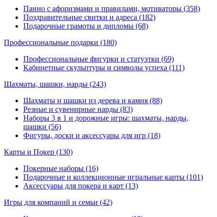
Панно с афоризмами и правилами, мотиваторы (358)
Поздравительные свитки и адреса (182)
Подарочные грамоты и дипломы (68)
Профессиональные подарки
(180)
Профессиональные фигурки и статуэтки (69)
Кабинетные скульптуры и символы успеха (111)
Шахматы, шашки, нарды
(243)
Шахматы и шашки из дерева и камня (88)
Резные и сувенирные нарды (83)
Наборы 3 в 1 и дорожные игры: шахматы, нарды,
шашки (56)
Фигуры, доски и аксессуары для игр (18)
Карты и Покер
(130)
Покерные наборы (16)
Подарочные и коллекционные игральные карты (101)
Аксессуары для покера и карт (13)
Игры для компаний и семьи
(42)