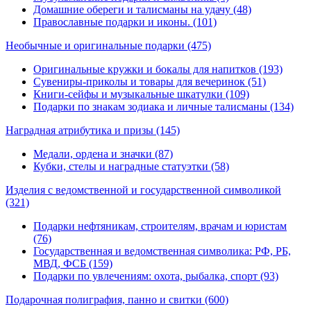
Домашние обереги и талисманы на удачу (48)
Православные подарки и иконы. (101)
Необычные и оригинальные подарки
(475)
Оригинальные кружки и бокалы для напитков (193)
Сувениры-приколы и товары для вечеринок (51)
Книги-сейфы и музыкальные шкатулки (109)
Подарки по знакам зодиака и личные талисманы (134)
Наградная атрибутика и призы
(145)
Медали, ордена и значки (87)
Кубки, стелы и наградные статуэтки (58)
Изделия с ведомственной и государственной символикой
(321)
Подарки нефтяникам, строителям, врачам и юристам
(76)
Государственная и ведомственная символика: РФ, РБ,
МВД, ФСБ (159)
Подарки по увлечениям: охота, рыбалка, спорт (93)
Подарочная полиграфия, панно и свитки
(600)