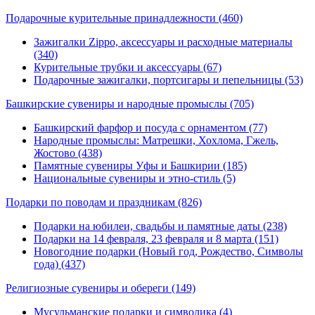
Подарочные курительные принадлежности
(460)
Зажигалки Zippo, аксессуары и расходные материалы
(340)
Курительные трубки и аксессуары (67)
Подарочные зажигалки, портсигары и пепельницы (53)
Башкирские сувениры и народные промыслы
(705)
Башкирский фарфор и посуда с орнаментом (77)
Народные промыслы: Матрешки, Хохлома, Гжель,
Жостово (438)
Памятные сувениры Уфы и Башкирии (185)
Национальные сувениры и этно-стиль (5)
Подарки по поводам и праздникам
(826)
Подарки на юбилеи, свадьбы и памятные даты (238)
Подарки на 14 февраля, 23 февраля и 8 марта (151)
Новогодние подарки (Новый год, Рождество, Символы
года) (437)
Религиозные сувениры и обереги
(149)
Мусульманские подарки и символика (4)