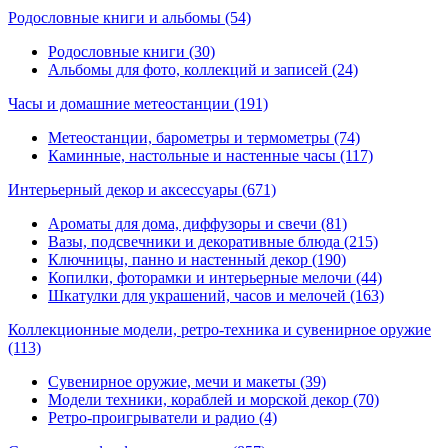
Родословные книги и альбомы
(54)
Родословные книги (30)
Альбомы для фото, коллекций и записей (24)
Часы и домашние метеостанции
(191)
Метеостанции, барометры и термометры (74)
Каминные, настольные и настенные часы (117)
Интерьерный декор и аксессуары
(671)
Ароматы для дома, диффузоры и свечи (81)
Вазы, подсвечники и декоративные блюда (215)
Ключницы, панно и настенный декор (190)
Копилки, фоторамки и интерьерные мелочи (44)
Шкатулки для украшений, часов и мелочей (163)
Коллекционные модели, ретро-техника и сувенирное оружие
(113)
Сувенирное оружие, мечи и макеты (39)
Модели техники, кораблей и морской декор (70)
Ретро-проигрыватели и радио (4)