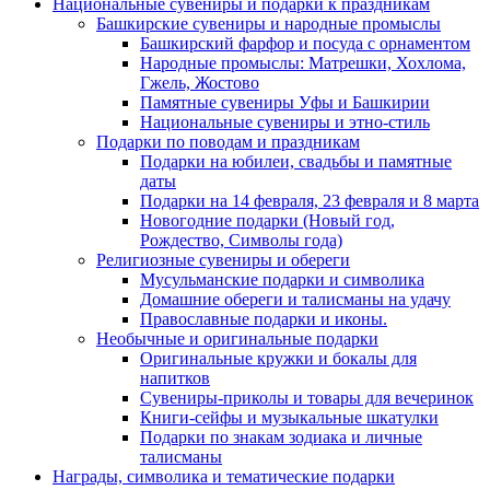
Национальные сувениры и подарки к праздникам
Башкирские сувениры и народные промыслы
Башкирский фарфор и посуда с орнаментом
Народные промыслы: Матрешки, Хохлома,
Гжель, Жостово
Памятные сувениры Уфы и Башкирии
Национальные сувениры и этно-стиль
Подарки по поводам и праздникам
Подарки на юбилеи, свадьбы и памятные
даты
Подарки на 14 февраля, 23 февраля и 8 марта
Новогодние подарки (Новый год,
Рождество, Символы года)
Религиозные сувениры и обереги
Мусульманские подарки и символика
Домашние обереги и талисманы на удачу
Православные подарки и иконы.
Необычные и оригинальные подарки
Оригинальные кружки и бокалы для
напитков
Сувениры-приколы и товары для вечеринок
Книги-сейфы и музыкальные шкатулки
Подарки по знакам зодиака и личные
талисманы
Награды, символика и тематические подарки