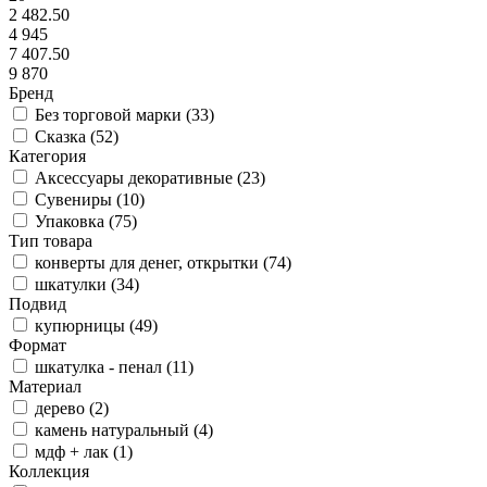
2 482.50
4 945
7 407.50
9 870
Бренд
Без торговой марки (
33
)
Сказка (
52
)
Категория
Аксессуары декоративные (
23
)
Сувениры (
10
)
Упаковка (
75
)
Тип товара
конверты для денег, открытки (
74
)
шкатулки (
34
)
Подвид
купюрницы (
49
)
Формат
шкатулка - пенал (
11
)
Материал
дерево (
2
)
камень натуральный (
4
)
мдф + лак (
1
)
Коллекция