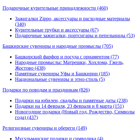
Подарочные курительные принадлежности
(460)
Зажигалки Zippo, аксессуары и расходные материалы
(340)
Курительные трубки и аксессуары (67)
Подарочные зажигалки, портсигары и пепельницы (53)
Башкирские сувениры и народные промыслы
(705)
Башкирский фарфор и посуда с орнаментом (77)
Народные промыслы: Матрешки, Хохлома, Гжель,
Жостово (438)
Памятные сувениры Уфы и Башкирии (185)
Национальные сувениры и этно-стиль (5)
Подарки по поводам и праздникам
(826)
Подарки на юбилеи, свадьбы и памятные даты (238)
Подарки на 14 февраля, 23 февраля и 8 марта (151)
Новогодние подарки (Новый год, Рождество, Символы
года) (437)
Религиозные сувениры и обереги
(149)
Мусульманские подарки и символика (4)