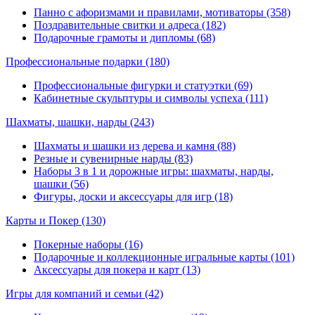
Панно с афоризмами и правилами, мотиваторы (358)
Поздравительные свитки и адреса (182)
Подарочные грамоты и дипломы (68)
Профессиональные подарки
(180)
Профессиональные фигурки и статуэтки (69)
Кабинетные скульптуры и символы успеха (111)
Шахматы, шашки, нарды
(243)
Шахматы и шашки из дерева и камня (88)
Резные и сувенирные нарды (83)
Наборы 3 в 1 и дорожные игры: шахматы, нарды,
шашки (56)
Фигуры, доски и аксессуары для игр (18)
Карты и Покер
(130)
Покерные наборы (16)
Подарочные и коллекционные игральные карты (101)
Аксессуары для покера и карт (13)
Игры для компаний и семьи
(42)