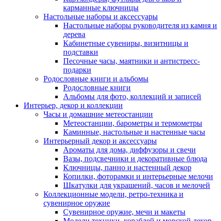
карманные ключницы
Настольные наборы и аксессуары
Настольные наборы руководителя из камня и
дерева
Кабинетные сувениры, визитницы и
подставки
Песочные часы, маятники и антистресс-
подарки
Родословные книги и альбомы
Родословные книги
Альбомы для фото, коллекций и записей
Интерьер, декор и коллекции
Часы и домашние метеостанции
Метеостанции, барометры и термометры
Каминные, настольные и настенные часы
Интерьерный декор и аксессуары
Ароматы для дома, диффузоры и свечи
Вазы, подсвечники и декоративные блюда
Ключницы, панно и настенный декор
Копилки, фоторамки и интерьерные мелочи
Шкатулки для украшений, часов и мелочей
Коллекционные модели, ретро-техника и
сувенирное оружие
Сувенирное оружие, мечи и макеты
Модели техники, кораблей и морской декор