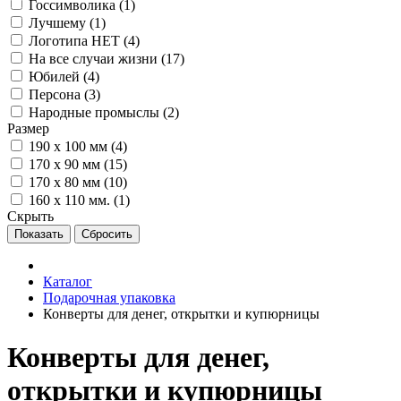
Госсимволика (
1
)
Лучшему (
1
)
Логотипа НЕТ (
4
)
На все случаи жизни (
17
)
Юбилей (
4
)
Персона (
3
)
Народные промыслы (
2
)
Размер
190 х 100 мм (
4
)
170 х 90 мм (
15
)
170 х 80 мм (
10
)
160 х 110 мм. (
1
)
Скрыть
Каталог
Подарочная упаковка
Конверты для денег, открытки и купюрницы
Конверты для денег,
открытки и купюрницы