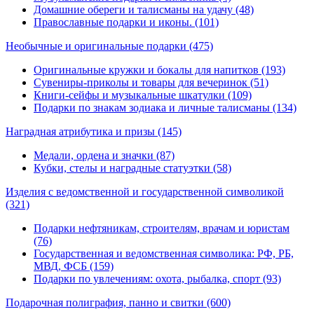
Домашние обереги и талисманы на удачу (48)
Православные подарки и иконы. (101)
Необычные и оригинальные подарки
(475)
Оригинальные кружки и бокалы для напитков (193)
Сувениры-приколы и товары для вечеринок (51)
Книги-сейфы и музыкальные шкатулки (109)
Подарки по знакам зодиака и личные талисманы (134)
Наградная атрибутика и призы
(145)
Медали, ордена и значки (87)
Кубки, стелы и наградные статуэтки (58)
Изделия с ведомственной и государственной символикой
(321)
Подарки нефтяникам, строителям, врачам и юристам
(76)
Государственная и ведомственная символика: РФ, РБ,
МВД, ФСБ (159)
Подарки по увлечениям: охота, рыбалка, спорт (93)
Подарочная полиграфия, панно и свитки
(600)