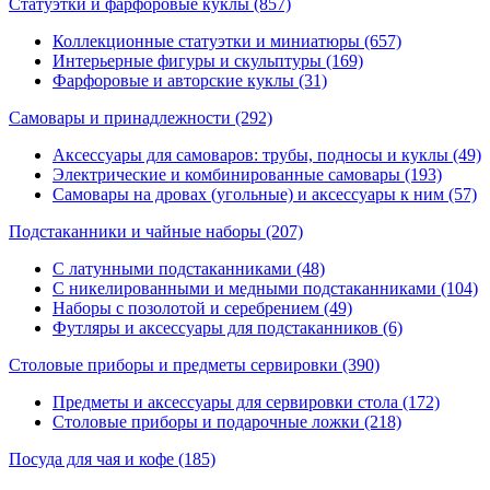
Статуэтки и фарфоровые куклы
(857)
Коллекционные статуэтки и миниатюры (657)
Интерьерные фигуры и скульптуры (169)
Фарфоровые и авторские куклы (31)
Самовары и принадлежности
(292)
Аксессуары для самоваров: трубы, подносы и куклы (49)
Электрические и комбинированные самовары (193)
Самовары на дровах (угольные) и аксессуары к ним (57)
Подстаканники и чайные наборы
(207)
С латунными подстаканниками (48)
С никелированными и медными подстаканниками (104)
Наборы с позолотой и серебрением (49)
Футляры и аксессуары для подстаканников (6)
Столовые приборы и предметы сервировки
(390)
Предметы и аксессуары для сервировки стола (172)
Столовые приборы и подарочные ложки (218)
Посуда для чая и кофе
(185)