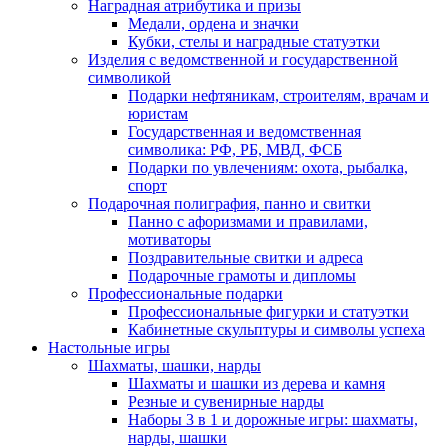
Наградная атрибутика и призы
Медали, ордена и значки
Кубки, стелы и наградные статуэтки
Изделия с ведомственной и государственной
символикой
Подарки нефтяникам, строителям, врачам и
юристам
Государственная и ведомственная
символика: РФ, РБ, МВД, ФСБ
Подарки по увлечениям: охота, рыбалка,
спорт
Подарочная полиграфия, панно и свитки
Панно с афоризмами и правилами,
мотиваторы
Поздравительные свитки и адреса
Подарочные грамоты и дипломы
Профессиональные подарки
Профессиональные фигурки и статуэтки
Кабинетные скульптуры и символы успеха
Настольные игры
Шахматы, шашки, нарды
Шахматы и шашки из дерева и камня
Резные и сувенирные нарды
Наборы 3 в 1 и дорожные игры: шахматы,
нарды, шашки