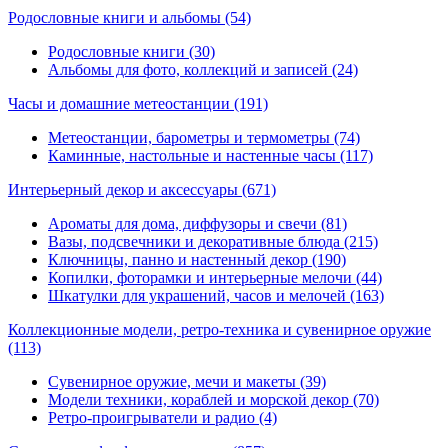
Родословные книги и альбомы
(54)
Родословные книги (30)
Альбомы для фото, коллекций и записей (24)
Часы и домашние метеостанции
(191)
Метеостанции, барометры и термометры (74)
Каминные, настольные и настенные часы (117)
Интерьерный декор и аксессуары
(671)
Ароматы для дома, диффузоры и свечи (81)
Вазы, подсвечники и декоративные блюда (215)
Ключницы, панно и настенный декор (190)
Копилки, фоторамки и интерьерные мелочи (44)
Шкатулки для украшений, часов и мелочей (163)
Коллекционные модели, ретро-техника и сувенирное оружие
(113)
Сувенирное оружие, мечи и макеты (39)
Модели техники, кораблей и морской декор (70)
Ретро-проигрыватели и радио (4)