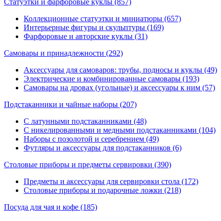
Статуэтки и фарфоровые куклы
(857)
Коллекционные статуэтки и миниатюры (657)
Интерьерные фигуры и скульптуры (169)
Фарфоровые и авторские куклы (31)
Самовары и принадлежности
(292)
Аксессуары для самоваров: трубы, подносы и куклы (49)
Электрические и комбинированные самовары (193)
Самовары на дровах (угольные) и аксессуары к ним (57)
Подстаканники и чайные наборы
(207)
С латунными подстаканниками (48)
С никелированными и медными подстаканниками (104)
Наборы с позолотой и серебрением (49)
Футляры и аксессуары для подстаканников (6)
Столовые приборы и предметы сервировки
(390)
Предметы и аксессуары для сервировки стола (172)
Столовые приборы и подарочные ложки (218)
Посуда для чая и кофе
(185)