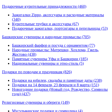
Подарочные курительные принадлежности
(460)
Зажигалки Zippo, аксессуары и расходные материалы
(340)
Курительные трубки и аксессуары (67)
Подарочные зажигалки, портсигары и пепельницы (53)
Башкирские сувениры и народные промыслы
(705)
Башкирский фарфор и посуда с орнаментом (77)
Народные промыслы: Матрешки, Хохлома, Гжель,
Жостово (438)
Памятные сувениры Уфы и Башкирии (185)
Национальные сувениры и этно-стиль (5)
Подарки по поводам и праздникам
(826)
Подарки на юбилеи, свадьбы и памятные даты (238)
Подарки на 14 февраля, 23 февраля и 8 марта (151)
Новогодние подарки (Новый год, Рождество, Символы
года) (437)
Религиозные сувениры и обереги
(149)
Мусульманские подарки и символика (4)