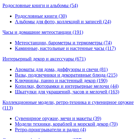
Родословные книги и альбомы
(54)
Родословные книги (30)
Альбомы для фото, коллекций и записей (24)
Часы и домашние метеостанции
(191)
Метеостанции, барометры и термометры (74)
Каминные, настольные и настенные часы (117)
Интерьерный декор и аксессуары
(671)
Ароматы для дома, диффузоры и свечи (81)
Вазы, подсвечники и декоративные блюда (215)
Ключницы, панно и настенный декор (190)
Копилки, фоторамки и интерьерные мелочи (44)
Шкатулки для украшений, часов и мелочей (163)
Коллекционные модели, ретро-техника и сувенирное оружие
(113)
Сувенирное оружие, мечи и макеты (39)
Модели техники, кораблей и морской декор (70)
Ретро-проигрыватели и радио (4)