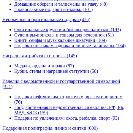
Домашние обереги и талисманы на удачу (48)
Православные подарки и иконы. (101)
Необычные и оригинальные подарки
(475)
Оригинальные кружки и бокалы для напитков (193)
Сувениры-приколы и товары для вечеринок (51)
Книги-сейфы и музыкальные шкатулки (109)
Подарки по знакам зодиака и личные талисманы (134)
Наградная атрибутика и призы
(145)
Медали, ордена и значки (87)
Кубки, стелы и наградные статуэтки (58)
Изделия с ведомственной и государственной символикой
(321)
Подарки нефтяникам, строителям, врачам и юристам
(76)
Государственная и ведомственная символика: РФ, РБ,
МВД, ФСБ (159)
Подарки по увлечениям: охота, рыбалка, спорт (93)
Подарочная полиграфия, панно и свитки
(600)