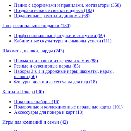
Панно с афоризмами и правилами, мотиваторы (358)
Поздравительные свитки и адреса (182)
Подарочные грамоты и дипломы (68)
Профессиональные подарки
(180)
Профессиональные фигурки и статуэтки (69)
Кабинетные скульптуры и символы успеха (111)
Шахматы, шашки, нарды
(243)
Шахматы и шашки из дерева и камня (88)
Резные и сувенирные нарды (83)
Наборы 3 в 1 и дорожные игры: шахматы, нарды,
шашки (56)
Фигуры, доски и аксессуары для игр (18)
Карты и Покер
(130)
Покерные наборы (16)
Подарочные и коллекционные игральные карты (101)
Аксессуары для покера и карт (13)
Игры для компаний и семьи
(42)