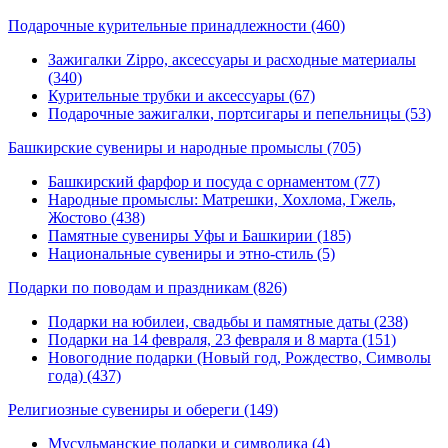
Подарочные курительные принадлежности
(460)
Зажигалки Zippo, аксессуары и расходные материалы
(340)
Курительные трубки и аксессуары (67)
Подарочные зажигалки, портсигары и пепельницы (53)
Башкирские сувениры и народные промыслы
(705)
Башкирский фарфор и посуда с орнаментом (77)
Народные промыслы: Матрешки, Хохлома, Гжель,
Жостово (438)
Памятные сувениры Уфы и Башкирии (185)
Национальные сувениры и этно-стиль (5)
Подарки по поводам и праздникам
(826)
Подарки на юбилеи, свадьбы и памятные даты (238)
Подарки на 14 февраля, 23 февраля и 8 марта (151)
Новогодние подарки (Новый год, Рождество, Символы
года) (437)
Религиозные сувениры и обереги
(149)
Мусульманские подарки и символика (4)