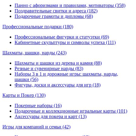
Панно с афоризмами и правилами, мотиваторы (358)
Поздравительные свитки и адреса (182)
Подарочные грамоты и дипломы (68)
Профессиональные подарки
(180)
Профессиональные фигурки и статуэтки (69)
Кабинетные скульптуры и символы успеха (111)
Шахматы, шашки, нарды
(243)
Шахматы и шашки из дерева и камня (88)
Резные и сувенирные нарды (83)
Наборы 3 в 1 и дорожные игры: шахматы, нарды,
шашки (56)
Фигуры, доски и аксессуары для игр (18)
Карты и Покер
(130)
Покерные наборы (16)
Подарочные и коллекционные игральные карты (101)
Аксессуары для покера и карт (13)
Игры для компаний и семьи
(42)