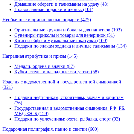
Домашние обереги и талисманы на удачу (48)
Православные подарки и иконы. (101)
Необычные и оригинальные подарки
(475)
Оригинальные кружки и бокалы для напитков (193)
Сувениры-приколы и товары для вечеринок (51)
Книги-сейфы и музыкальные шкатулки (109)
Подарки по знакам зодиака и личные талисманы (134)
Наградная атрибутика и призы
(145)
Медали, ордена и значки (87)
Кубки, стелы и наградные статуэтки (58)
Изделия с ведомственной и государственной символикой
(321)
Подарки нефтяникам, строителям, врачам и юристам
(76)
Государственная и ведомственная символика: РФ, РБ,
МВД, ФСБ (159)
Подарки по увлечениям: охота, рыбалка, спорт (93)
Подарочная полиграфия, панно и свитки
(600)