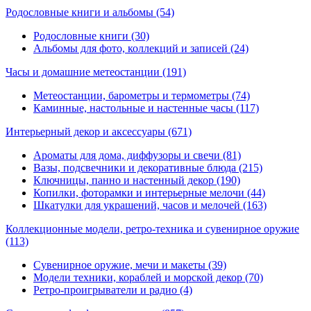
Родословные книги и альбомы
(54)
Родословные книги (30)
Альбомы для фото, коллекций и записей (24)
Часы и домашние метеостанции
(191)
Метеостанции, барометры и термометры (74)
Каминные, настольные и настенные часы (117)
Интерьерный декор и аксессуары
(671)
Ароматы для дома, диффузоры и свечи (81)
Вазы, подсвечники и декоративные блюда (215)
Ключницы, панно и настенный декор (190)
Копилки, фоторамки и интерьерные мелочи (44)
Шкатулки для украшений, часов и мелочей (163)
Коллекционные модели, ретро-техника и сувенирное оружие
(113)
Сувенирное оружие, мечи и макеты (39)
Модели техники, кораблей и морской декор (70)
Ретро-проигрыватели и радио (4)