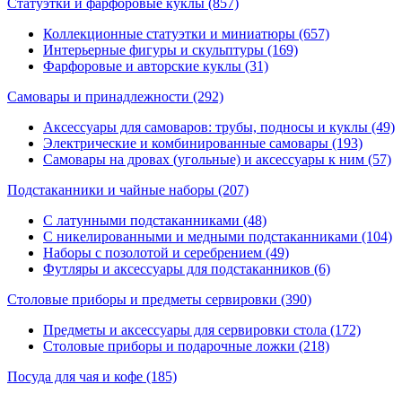
Статуэтки и фарфоровые куклы
(857)
Коллекционные статуэтки и миниатюры (657)
Интерьерные фигуры и скульптуры (169)
Фарфоровые и авторские куклы (31)
Самовары и принадлежности
(292)
Аксессуары для самоваров: трубы, подносы и куклы (49)
Электрические и комбинированные самовары (193)
Самовары на дровах (угольные) и аксессуары к ним (57)
Подстаканники и чайные наборы
(207)
С латунными подстаканниками (48)
С никелированными и медными подстаканниками (104)
Наборы с позолотой и серебрением (49)
Футляры и аксессуары для подстаканников (6)
Столовые приборы и предметы сервировки
(390)
Предметы и аксессуары для сервировки стола (172)
Столовые приборы и подарочные ложки (218)
Посуда для чая и кофе
(185)