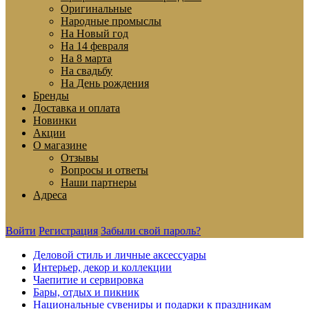
Оригинальные
Народные промыслы
На Новый год
На 14 февраля
На 8 марта
На свадьбу
На День рождения
Бренды
Доставка и оплата
Новинки
Акции
О магазине
Отзывы
Вопросы и ответы
Наши партнеры
Адреса
Войти
Регистрация
Забыли свой пароль?
Деловой стиль и личные аксессуары
Интерьер, декор и коллекции
Чаепитие и сервировка
Бары, отдых и пикник
Национальные сувениры и подарки к праздникам