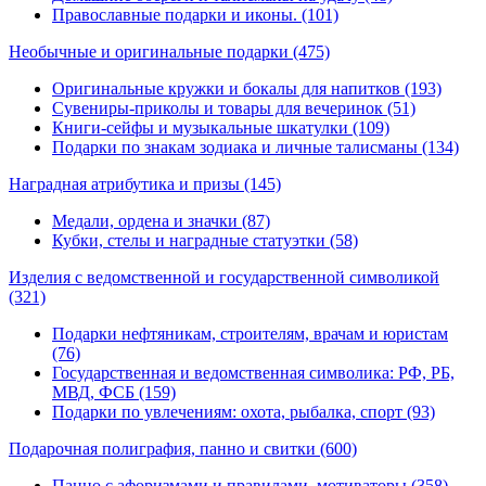
Православные подарки и иконы. (101)
Необычные и оригинальные подарки
(475)
Оригинальные кружки и бокалы для напитков (193)
Сувениры-приколы и товары для вечеринок (51)
Книги-сейфы и музыкальные шкатулки (109)
Подарки по знакам зодиака и личные талисманы (134)
Наградная атрибутика и призы
(145)
Медали, ордена и значки (87)
Кубки, стелы и наградные статуэтки (58)
Изделия с ведомственной и государственной символикой
(321)
Подарки нефтяникам, строителям, врачам и юристам
(76)
Государственная и ведомственная символика: РФ, РБ,
МВД, ФСБ (159)
Подарки по увлечениям: охота, рыбалка, спорт (93)
Подарочная полиграфия, панно и свитки
(600)
Панно с афоризмами и правилами, мотиваторы (358)