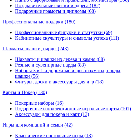
Поздравительные свитки и адреса (182)
Подарочные грамоты и дипломы (68)
Профессиональные подарки
(180)
Профессиональные фигурки и статуэтки (69)
Кабинетные скульптуры и символы успеха (111)
Шахматы, шашки, нарды
(243)
Шахматы и шашки из дерева и камня (88)
Резные и сувенирные нарды (83)
Наборы 3 в 1 и дорожные игры: шахматы, нарды,
шашки (56)
Фигуры, доски и аксессуары для игр (18)
Карты и Покер
(130)
Покерные наборы (16)
Подарочные и коллекционные игральные карты (101)
Аксессуары для покера и карт (13)
Игры для компаний и семьи
(42)
Классические настольные игры (13)