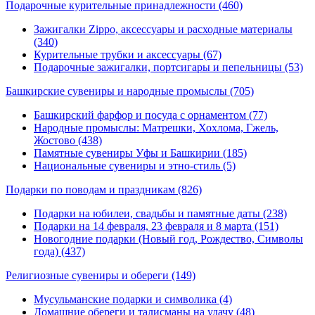
Подарочные курительные принадлежности
(460)
Зажигалки Zippo, аксессуары и расходные материалы
(340)
Курительные трубки и аксессуары (67)
Подарочные зажигалки, портсигары и пепельницы (53)
Башкирские сувениры и народные промыслы
(705)
Башкирский фарфор и посуда с орнаментом (77)
Народные промыслы: Матрешки, Хохлома, Гжель,
Жостово (438)
Памятные сувениры Уфы и Башкирии (185)
Национальные сувениры и этно-стиль (5)
Подарки по поводам и праздникам
(826)
Подарки на юбилеи, свадьбы и памятные даты (238)
Подарки на 14 февраля, 23 февраля и 8 марта (151)
Новогодние подарки (Новый год, Рождество, Символы
года) (437)
Религиозные сувениры и обереги
(149)
Мусульманские подарки и символика (4)
Домашние обереги и талисманы на удачу (48)