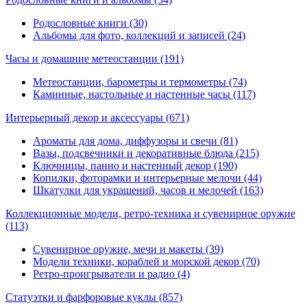
Родословные книги (30)
Альбомы для фото, коллекций и записей (24)
Часы и домашние метеостанции
(191)
Метеостанции, барометры и термометры (74)
Каминные, настольные и настенные часы (117)
Интерьерный декор и аксессуары
(671)
Ароматы для дома, диффузоры и свечи (81)
Вазы, подсвечники и декоративные блюда (215)
Ключницы, панно и настенный декор (190)
Копилки, фоторамки и интерьерные мелочи (44)
Шкатулки для украшений, часов и мелочей (163)
Коллекционные модели, ретро-техника и сувенирное оружие
(113)
Сувенирное оружие, мечи и макеты (39)
Модели техники, кораблей и морской декор (70)
Ретро-проигрыватели и радио (4)
Статуэтки и фарфоровые куклы
(857)