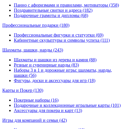
Панно с афоризмами и правилами, мотиваторы (358)
Поздравительные свитки и адреса (182)
Подарочные грамоты и дипломы (68)
Профессиональные подарки
(180)
Профессиональные фигурки и статуэтки (69)
Кабинетные скульптуры и символы успеха (111)
Шахматы, шашки, нарды
(243)
Шахматы и шашки из дерева и камня (88)
Резные и сувенирные нарды (83)
Наборы 3 в 1 и дорожные игры: шахматы, нарды,
шашки (56)
Фигуры, доски и аксессуары для игр (18)
Карты и Покер
(130)
Покерные наборы (16)
Подарочные и коллекционные игральные карты (101)
Аксессуары для покера и карт (13)
Игры для компаний и семьи
(42)