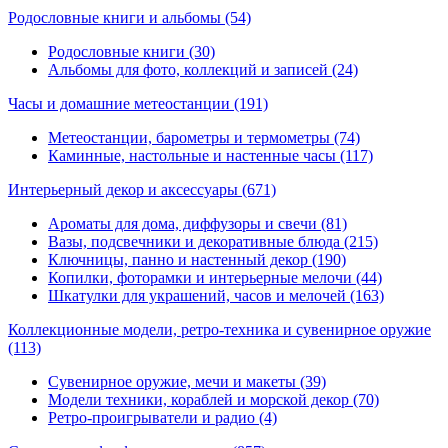
Родословные книги и альбомы
(54)
Родословные книги (30)
Альбомы для фото, коллекций и записей (24)
Часы и домашние метеостанции
(191)
Метеостанции, барометры и термометры (74)
Каминные, настольные и настенные часы (117)
Интерьерный декор и аксессуары
(671)
Ароматы для дома, диффузоры и свечи (81)
Вазы, подсвечники и декоративные блюда (215)
Ключницы, панно и настенный декор (190)
Копилки, фоторамки и интерьерные мелочи (44)
Шкатулки для украшений, часов и мелочей (163)
Коллекционные модели, ретро-техника и сувенирное оружие
(113)
Сувенирное оружие, мечи и макеты (39)
Модели техники, кораблей и морской декор (70)
Ретро-проигрыватели и радио (4)