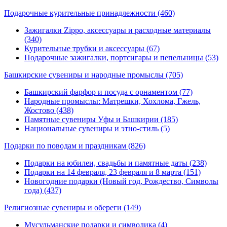
Подарочные курительные принадлежности
(460)
Зажигалки Zippo, аксессуары и расходные материалы
(340)
Курительные трубки и аксессуары (67)
Подарочные зажигалки, портсигары и пепельницы (53)
Башкирские сувениры и народные промыслы
(705)
Башкирский фарфор и посуда с орнаментом (77)
Народные промыслы: Матрешки, Хохлома, Гжель,
Жостово (438)
Памятные сувениры Уфы и Башкирии (185)
Национальные сувениры и этно-стиль (5)
Подарки по поводам и праздникам
(826)
Подарки на юбилеи, свадьбы и памятные даты (238)
Подарки на 14 февраля, 23 февраля и 8 марта (151)
Новогодние подарки (Новый год, Рождество, Символы
года) (437)
Религиозные сувениры и обереги
(149)
Мусульманские подарки и символика (4)