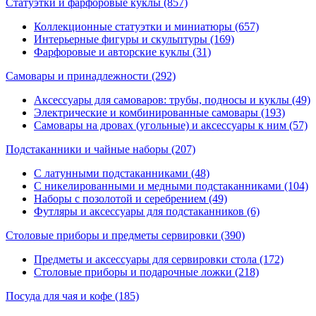
Статуэтки и фарфоровые куклы
(857)
Коллекционные статуэтки и миниатюры (657)
Интерьерные фигуры и скульптуры (169)
Фарфоровые и авторские куклы (31)
Самовары и принадлежности
(292)
Аксессуары для самоваров: трубы, подносы и куклы (49)
Электрические и комбинированные самовары (193)
Самовары на дровах (угольные) и аксессуары к ним (57)
Подстаканники и чайные наборы
(207)
С латунными подстаканниками (48)
С никелированными и медными подстаканниками (104)
Наборы с позолотой и серебрением (49)
Футляры и аксессуары для подстаканников (6)
Столовые приборы и предметы сервировки
(390)
Предметы и аксессуары для сервировки стола (172)
Столовые приборы и подарочные ложки (218)
Посуда для чая и кофе
(185)