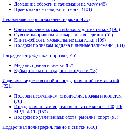
Домашние обереги и талисманы на удачу (48)
Православные подарки и иконы. (101)
Необычные и оригинальные подарки
(475)
Оригинальные кружки и бокалы для напитков (193)
Сувениры-приколы и товары для вечеринок (51)
Книги-сейфы и музыкальные шкатулки (109)
Подарки по знакам зодиака и личные талисманы (134)
Наградная атрибутика и призы
(145)
Медали, ордена и значки (87)
Кубки, стелы и наградные статуэтки (58)
Изделия с ведомственной и государственной символикой
(321)
Подарки нефтяникам, строителям, врачам и юристам
(76)
Государственная и ведомственная символика: РФ, РБ,
МВД, ФСБ (159)
Подарки по увлечениям: охота, рыбалка, спорт (93)
Подарочная полиграфия, панно и свитки
(600)