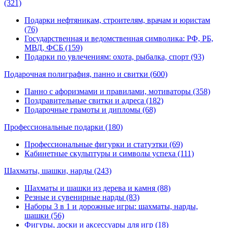
(321)
Подарки нефтяникам, строителям, врачам и юристам
(76)
Государственная и ведомственная символика: РФ, РБ,
МВД, ФСБ (159)
Подарки по увлечениям: охота, рыбалка, спорт (93)
Подарочная полиграфия, панно и свитки
(600)
Панно с афоризмами и правилами, мотиваторы (358)
Поздравительные свитки и адреса (182)
Подарочные грамоты и дипломы (68)
Профессиональные подарки
(180)
Профессиональные фигурки и статуэтки (69)
Кабинетные скульптуры и символы успеха (111)
Шахматы, шашки, нарды
(243)
Шахматы и шашки из дерева и камня (88)
Резные и сувенирные нарды (83)
Наборы 3 в 1 и дорожные игры: шахматы, нарды,
шашки (56)
Фигуры, доски и аксессуары для игр (18)