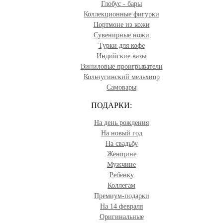
Глобус - бары
Коллекционные фигурки
Портмоне из кожи
Сувенирные ножи
Турки для кофе
Индийские вазы
Виниловые проигрыватели
Кольчугинский мельхиор
Самовары
ПОДАРКИ:
На день рождения
На новый год
На свадьбу
Женщине
Мужчине
Ребёнку
Коллегам
Премиум-подарки
На 14 февраля
Оригинальные