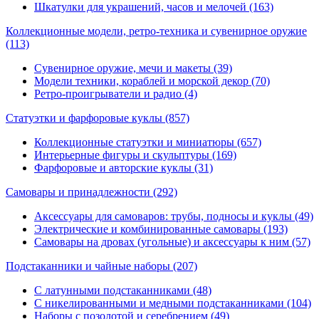
Шкатулки для украшений, часов и мелочей (163)
Коллекционные модели, ретро-техника и сувенирное оружие
(113)
Сувенирное оружие, мечи и макеты (39)
Модели техники, кораблей и морской декор (70)
Ретро-проигрыватели и радио (4)
Статуэтки и фарфоровые куклы
(857)
Коллекционные статуэтки и миниатюры (657)
Интерьерные фигуры и скульптуры (169)
Фарфоровые и авторские куклы (31)
Самовары и принадлежности
(292)
Аксессуары для самоваров: трубы, подносы и куклы (49)
Электрические и комбинированные самовары (193)
Самовары на дровах (угольные) и аксессуары к ним (57)
Подстаканники и чайные наборы
(207)
С латунными подстаканниками (48)
С никелированными и медными подстаканниками (104)
Наборы с позолотой и серебрением (49)