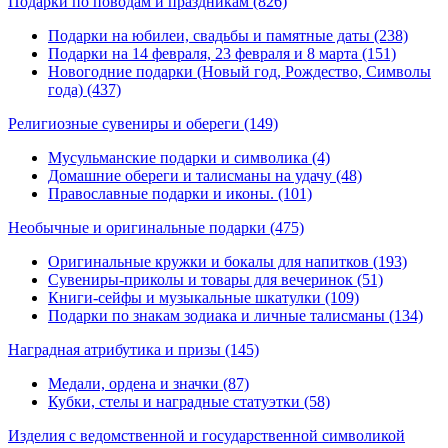
Подарки по поводам и праздникам
(826)
Подарки на юбилеи, свадьбы и памятные даты (238)
Подарки на 14 февраля, 23 февраля и 8 марта (151)
Новогодние подарки (Новый год, Рождество, Символы
года) (437)
Религиозные сувениры и обереги
(149)
Мусульманские подарки и символика (4)
Домашние обереги и талисманы на удачу (48)
Православные подарки и иконы. (101)
Необычные и оригинальные подарки
(475)
Оригинальные кружки и бокалы для напитков (193)
Сувениры-приколы и товары для вечеринок (51)
Книги-сейфы и музыкальные шкатулки (109)
Подарки по знакам зодиака и личные талисманы (134)
Наградная атрибутика и призы
(145)
Медали, ордена и значки (87)
Кубки, стелы и наградные статуэтки (58)
Изделия с ведомственной и государственной символикой