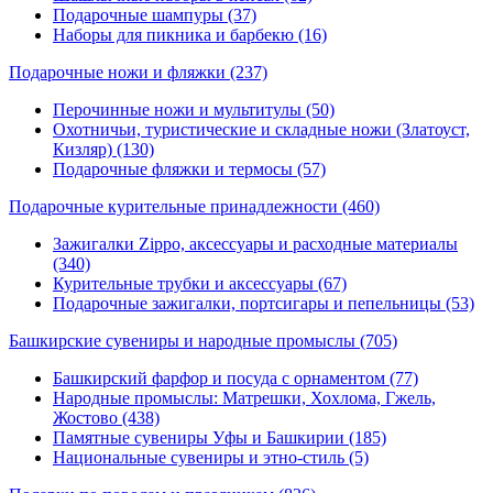
Подарочные шампуры (37)
Наборы для пикника и барбекю (16)
Подарочные ножи и фляжки
(237)
Перочинные ножи и мультитулы (50)
Охотничьи, туристические и складные ножи (Златоуст,
Кизляр) (130)
Подарочные фляжки и термосы (57)
Подарочные курительные принадлежности
(460)
Зажигалки Zippo, аксессуары и расходные материалы
(340)
Курительные трубки и аксессуары (67)
Подарочные зажигалки, портсигары и пепельницы (53)
Башкирские сувениры и народные промыслы
(705)
Башкирский фарфор и посуда с орнаментом (77)
Народные промыслы: Матрешки, Хохлома, Гжель,
Жостово (438)
Памятные сувениры Уфы и Башкирии (185)
Национальные сувениры и этно-стиль (5)