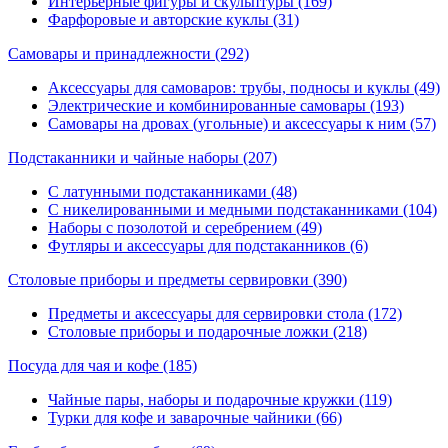
Интерьерные фигуры и скульптуры (169)
Фарфоровые и авторские куклы (31)
Самовары и принадлежности
(292)
Аксессуары для самоваров: трубы, подносы и куклы (49)
Электрические и комбинированные самовары (193)
Самовары на дровах (угольные) и аксессуары к ним (57)
Подстаканники и чайные наборы
(207)
С латунными подстаканниками (48)
С никелированными и медными подстаканниками (104)
Наборы с позолотой и серебрением (49)
Футляры и аксессуары для подстаканников (6)
Столовые приборы и предметы сервировки
(390)
Предметы и аксессуары для сервировки стола (172)
Столовые приборы и подарочные ложки (218)
Посуда для чая и кофе
(185)
Чайные пары, наборы и подарочные кружки (119)
Турки для кофе и заварочные чайники (66)