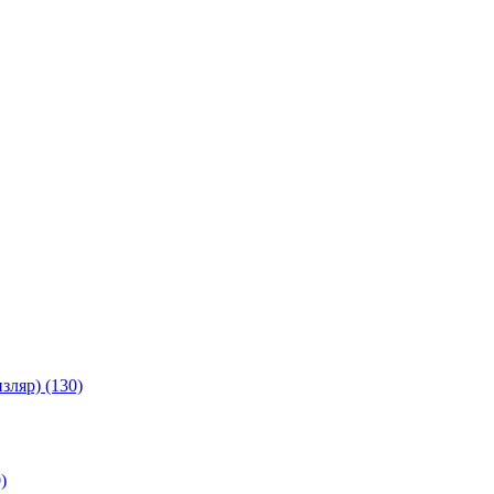
зляр) (130)
)