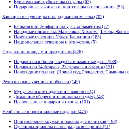
Курительные трубки и аксессуары (67)
Подарочные зажигалки, портсигары и пепельницы (53)
Башкирские сувениры и народные промыслы
(705)
Башкирский фарфор и посуда с орнаментом (77)
Народные промыслы: Матрешки, Хохлома, Гжель, Жостов
Памятные сувениры Уфы и Башкирии (185)
Национальные сувениры и этно-стиль (5)
Подарки по поводам и праздникам
(826)
Подарки на юбилеи, свадьбы и памятные даты (238)
Подарки на 14 февраля, 23 февраля и 8 марта (151)
Новогодние подарки (Новый год, Рождество, Символы год
Религиозные сувениры и обереги
(149)
Мусульманские подарки и символика (4)
Домашние обереги и талисманы на удачу (48)
Православные подарки и иконы. (101)
Необычные и оригинальные подарки
(475)
Оригинальные кружки и бокалы для напитков (193)
Сувениры-приколы и товары для вечеринок (51)