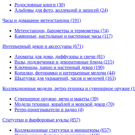
Родословные книги (30)
Альбомы для фото, коллекций и записей (24)
Часы и домашние метеостанции
(191)
Метеостанции, барометры и термометры (74)
Каминные, настольные и настенные часы (117)
Интерьерный декор и аксессуары
(671)
Ароматы для дома, диффузоры и свечи (81)
Вазы, подсвечники и декоративные блюда (215)
Ключницы, панно и настенный декор (190)
Копилки, фоторамки и интерьерные мелочи (44)
Шкатулки для украшений, часов и мелочей (163)
Коллекционные модели, ретро-техника и сувенирное оружие
(
Сувенирное оружие, мечи и макеты (39)
Модели техники, кораблей и морской декор (70)
Ретро-проигрыватели и радио (4)
Статуэтки и фарфоровые куклы
(857)
Коллекционные статуэтки и миниатюры (657)