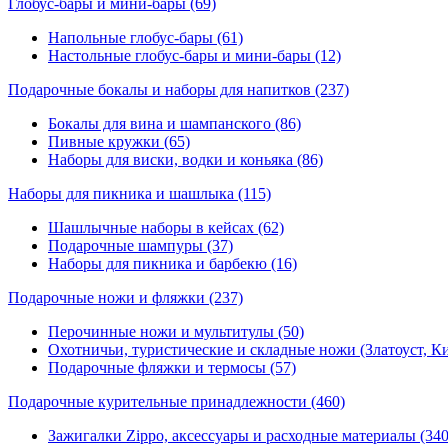
Глобус-бары и мини-бары
(69)
Напольные глобус-бары (61)
Настольные глобус-бары и мини-бары (12)
Подарочные бокалы и наборы для напитков
(237)
Бокалы для вина и шампанского (86)
Пивные кружки (65)
Наборы для виски, водки и коньяка (86)
Наборы для пикника и шашлыка
(115)
Шашлычные наборы в кейсах (62)
Подарочные шампуры (37)
Наборы для пикника и барбекю (16)
Подарочные ножи и фляжки
(237)
Перочинные ножи и мультитулы (50)
Охотничьи, туристические и складные ножи (Златоуст, Ки
Подарочные фляжки и термосы (57)
Подарочные курительные принадлежности
(460)
Зажигалки Zippo, аксессуары и расходные материалы (340