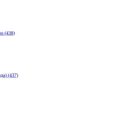
о (438)
а) (437)