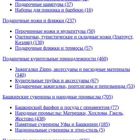
Подарочные шампуры (37)
Наборы для пикника и барбекю (16)
Подарочные ножи и фляжки
(237)
Перочинные ножи и мультитулы (50)
Охотничьи, туристические и складные ножи (Златоуст,
Кизляр) (130)
Подарочные фляжки и термосы (57)
Подарочные курительные принадлежности
(460)
Зажигалки Zippo, аксессуары и расходные материалы
(340)
Курительные трубки и аксессуары (67)
Подарочные зажигалки, портсигары и пепельницы (53)
Башкирские сувениры и народные промыслы
(705)
Башкирский фарфор и посуда с орнаментом (77)
Народные промыслы: Матрешки, Хохлома, Гжель,
Жостово (438)
Памятные сувениры Уфы и Башкирии (185)
Национальные сувениры и этно-стиль (5)