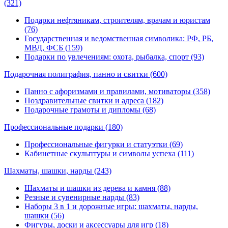
(321)
Подарки нефтяникам, строителям, врачам и юристам
(76)
Государственная и ведомственная символика: РФ, РБ,
МВД, ФСБ (159)
Подарки по увлечениям: охота, рыбалка, спорт (93)
Подарочная полиграфия, панно и свитки
(600)
Панно с афоризмами и правилами, мотиваторы (358)
Поздравительные свитки и адреса (182)
Подарочные грамоты и дипломы (68)
Профессиональные подарки
(180)
Профессиональные фигурки и статуэтки (69)
Кабинетные скульптуры и символы успеха (111)
Шахматы, шашки, нарды
(243)
Шахматы и шашки из дерева и камня (88)
Резные и сувенирные нарды (83)
Наборы 3 в 1 и дорожные игры: шахматы, нарды,
шашки (56)
Фигуры, доски и аксессуары для игр (18)