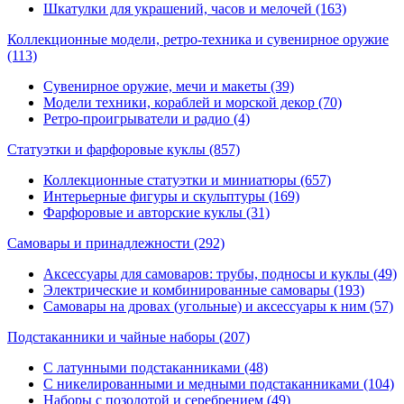
Шкатулки для украшений, часов и мелочей (163)
Коллекционные модели, ретро-техника и сувенирное оружие
(113)
Сувенирное оружие, мечи и макеты (39)
Модели техники, кораблей и морской декор (70)
Ретро-проигрыватели и радио (4)
Статуэтки и фарфоровые куклы
(857)
Коллекционные статуэтки и миниатюры (657)
Интерьерные фигуры и скульптуры (169)
Фарфоровые и авторские куклы (31)
Самовары и принадлежности
(292)
Аксессуары для самоваров: трубы, подносы и куклы (49)
Электрические и комбинированные самовары (193)
Самовары на дровах (угольные) и аксессуары к ним (57)
Подстаканники и чайные наборы
(207)
С латунными подстаканниками (48)
С никелированными и медными подстаканниками (104)
Наборы с позолотой и серебрением (49)