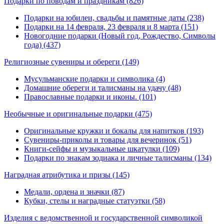
Подарки по поводам и праздникам
(826)
Подарки на юбилеи, свадьбы и памятные даты (238)
Подарки на 14 февраля, 23 февраля и 8 марта (151)
Новогодние подарки (Новый год, Рождество, Символы
года) (437)
Религиозные сувениры и обереги
(149)
Мусульманские подарки и символика (4)
Домашние обереги и талисманы на удачу (48)
Православные подарки и иконы. (101)
Необычные и оригинальные подарки
(475)
Оригинальные кружки и бокалы для напитков (193)
Сувениры-приколы и товары для вечеринок (51)
Книги-сейфы и музыкальные шкатулки (109)
Подарки по знакам зодиака и личные талисманы (134)
Наградная атрибутика и призы
(145)
Медали, ордена и значки (87)
Кубки, стелы и наградные статуэтки (58)
Изделия с ведомственной и государственной символикой