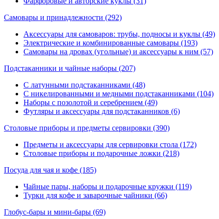
Фарфоровые и авторские куклы (31)
Самовары и принадлежности
(292)
Аксессуары для самоваров: трубы, подносы и куклы (49)
Электрические и комбинированные самовары (193)
Самовары на дровах (угольные) и аксессуары к ним (57)
Подстаканники и чайные наборы
(207)
С латунными подстаканниками (48)
С никелированными и медными подстаканниками (104)
Наборы с позолотой и серебрением (49)
Футляры и аксессуары для подстаканников (6)
Столовые приборы и предметы сервировки
(390)
Предметы и аксессуары для сервировки стола (172)
Столовые приборы и подарочные ложки (218)
Посуда для чая и кофе
(185)
Чайные пары, наборы и подарочные кружки (119)
Турки для кофе и заварочные чайники (66)
Глобус-бары и мини-бары
(69)