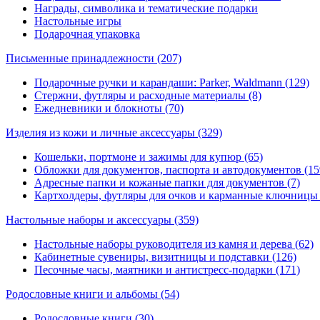
Награды, символика и тематические подарки
Настольные игры
Подарочная упаковка
Письменные принадлежности
(207)
Подарочные ручки и карандаши: Parker, Waldmann (129)
Стержни, футляры и расходные материалы (8)
Ежедневники и блокноты (70)
Изделия из кожи и личные аксессуары
(329)
Кошельки, портмоне и зажимы для купюр (65)
Обложки для документов, паспорта и автодокументов (15
Адресные папки и кожаные папки для документов (7)
Картхолдеры, футляры для очков и карманные ключницы 
Настольные наборы и аксессуары
(359)
Настольные наборы руководителя из камня и дерева (62)
Кабинетные сувениры, визитницы и подставки (126)
Песочные часы, маятники и антистресс-подарки (171)
Родословные книги и альбомы
(54)
Родословные книги (30)