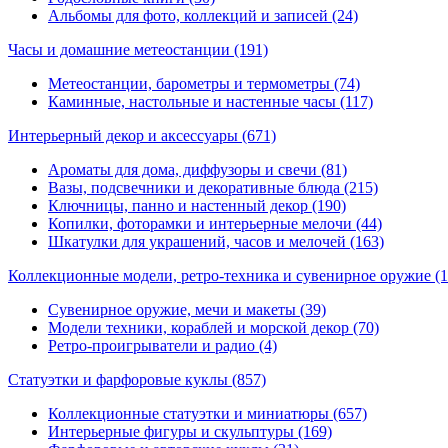
Альбомы для фото, коллекций и записей (24)
Часы и домашние метеостанции
(191)
Метеостанции, барометры и термометры (74)
Каминные, настольные и настенные часы (117)
Интерьерный декор и аксессуары
(671)
Ароматы для дома, диффузоры и свечи (81)
Вазы, подсвечники и декоративные блюда (215)
Ключницы, панно и настенный декор (190)
Копилки, фоторамки и интерьерные мелочи (44)
Шкатулки для украшений, часов и мелочей (163)
Коллекционные модели, ретро-техника и сувенирное оружие
(
Сувенирное оружие, мечи и макеты (39)
Модели техники, кораблей и морской декор (70)
Ретро-проигрыватели и радио (4)
Статуэтки и фарфоровые куклы
(857)
Коллекционные статуэтки и миниатюры (657)
Интерьерные фигуры и скульптуры (169)