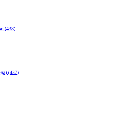
о (438)
а) (437)