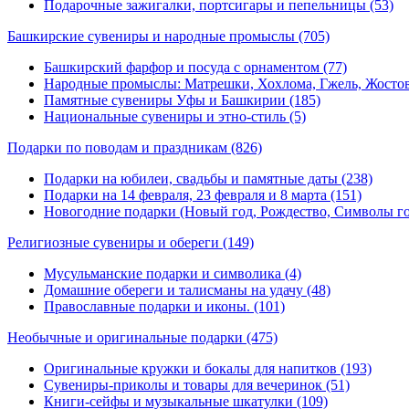
Подарочные зажигалки, портсигары и пепельницы (53)
Башкирские сувениры и народные промыслы
(705)
Башкирский фарфор и посуда с орнаментом (77)
Народные промыслы: Матрешки, Хохлома, Гжель, Жостов
Памятные сувениры Уфы и Башкирии (185)
Национальные сувениры и этно-стиль (5)
Подарки по поводам и праздникам
(826)
Подарки на юбилеи, свадьбы и памятные даты (238)
Подарки на 14 февраля, 23 февраля и 8 марта (151)
Новогодние подарки (Новый год, Рождество, Символы год
Религиозные сувениры и обереги
(149)
Мусульманские подарки и символика (4)
Домашние обереги и талисманы на удачу (48)
Православные подарки и иконы. (101)
Необычные и оригинальные подарки
(475)
Оригинальные кружки и бокалы для напитков (193)
Сувениры-приколы и товары для вечеринок (51)
Книги-сейфы и музыкальные шкатулки (109)