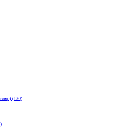
зляр) (130)
)