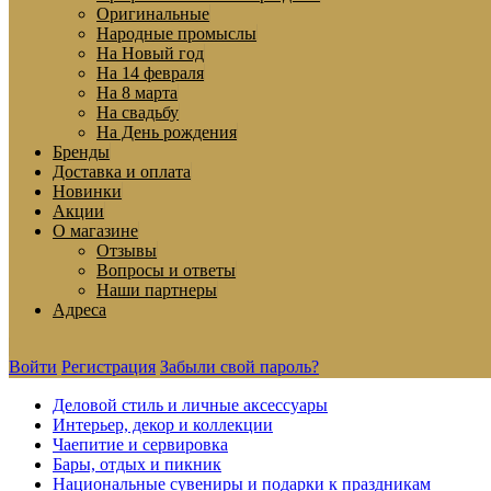
Оригинальные
Народные промыслы
На Новый год
На 14 февраля
На 8 марта
На свадьбу
На День рождения
Бренды
Доставка и оплата
Новинки
Акции
О магазине
Отзывы
Вопросы и ответы
Наши партнеры
Адреса
Войти
Регистрация
Забыли свой пароль?
Деловой стиль и личные аксессуары
Интерьер, декор и коллекции
Чаепитие и сервировка
Бары, отдых и пикник
Национальные сувениры и подарки к праздникам