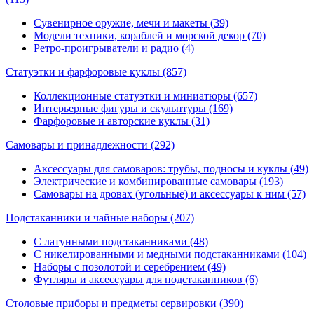
Сувенирное оружие, мечи и макеты (39)
Модели техники, кораблей и морской декор (70)
Ретро-проигрыватели и радио (4)
Статуэтки и фарфоровые куклы
(857)
Коллекционные статуэтки и миниатюры (657)
Интерьерные фигуры и скульптуры (169)
Фарфоровые и авторские куклы (31)
Самовары и принадлежности
(292)
Аксессуары для самоваров: трубы, подносы и куклы (49)
Электрические и комбинированные самовары (193)
Самовары на дровах (угольные) и аксессуары к ним (57)
Подстаканники и чайные наборы
(207)
С латунными подстаканниками (48)
С никелированными и медными подстаканниками (104)
Наборы с позолотой и серебрением (49)
Футляры и аксессуары для подстаканников (6)
Столовые приборы и предметы сервировки
(390)