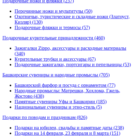
Подарочные ножи и фляжки
(237)
Перочинные ножи и мультитулы (50)
Охотничьи, туристические и складные ножи (Златоуст,
Кизляр) (130)
Подарочные фляжки и термосы (57)
Подарочные курительные принадлежности
(460)
Зажигалки Zippo, аксессуары и расходные материалы
(340)
Курительные трубки и аксессуары (67)
Подарочные зажигалки, портсигары и пепельницы (53)
Башкирские сувениры и народные промыслы
(705)
Башкирский фарфор и посуда с орнаментом (77)
Народные промыслы: Матрешки, Хохлома, Гжель,
Жостово (438)
Памятные сувениры Уфы и Башкирии (185)
Национальные сувениры и этно-стиль (5)
Подарки по поводам и праздникам
(826)
Подарки на юбилеи, свадьбы и памятные даты (238)
Подарки на 14 февраля, 23 февраля и 8 марта (151)