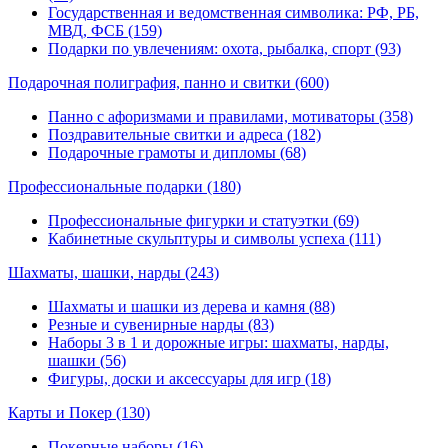
Государственная и ведомственная символика: РФ, РБ,
МВД, ФСБ (159)
Подарки по увлечениям: охота, рыбалка, спорт (93)
Подарочная полиграфия, панно и свитки
(600)
Панно с афоризмами и правилами, мотиваторы (358)
Поздравительные свитки и адреса (182)
Подарочные грамоты и дипломы (68)
Профессиональные подарки
(180)
Профессиональные фигурки и статуэтки (69)
Кабинетные скульптуры и символы успеха (111)
Шахматы, шашки, нарды
(243)
Шахматы и шашки из дерева и камня (88)
Резные и сувенирные нарды (83)
Наборы 3 в 1 и дорожные игры: шахматы, нарды,
шашки (56)
Фигуры, доски и аксессуары для игр (18)
Карты и Покер
(130)
Покерные наборы (16)