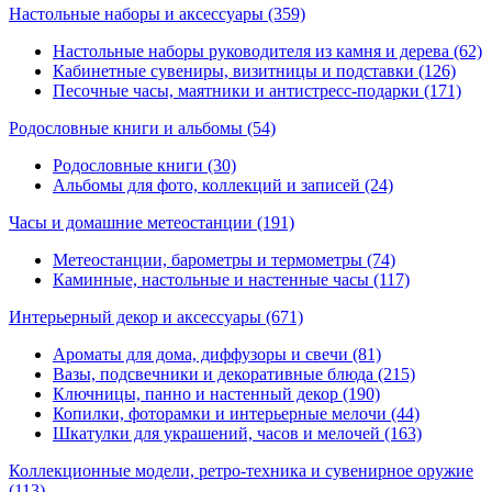
Настольные наборы и аксессуары
(359)
Настольные наборы руководителя из камня и дерева (62)
Кабинетные сувениры, визитницы и подставки (126)
Песочные часы, маятники и антистресс-подарки (171)
Родословные книги и альбомы
(54)
Родословные книги (30)
Альбомы для фото, коллекций и записей (24)
Часы и домашние метеостанции
(191)
Метеостанции, барометры и термометры (74)
Каминные, настольные и настенные часы (117)
Интерьерный декор и аксессуары
(671)
Ароматы для дома, диффузоры и свечи (81)
Вазы, подсвечники и декоративные блюда (215)
Ключницы, панно и настенный декор (190)
Копилки, фоторамки и интерьерные мелочи (44)
Шкатулки для украшений, часов и мелочей (163)
Коллекционные модели, ретро-техника и сувенирное оружие
(113)