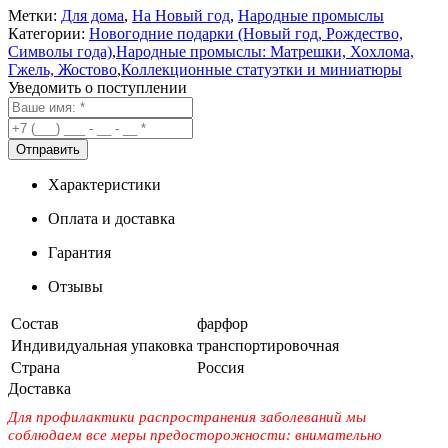
Метки:
Для дома
,
На Новый год
,
Народные промыслы
Категории:
Новогодние подарки (Новый год, Рождество,
Символы года)
,
Народные промыслы: Матрешки, Хохлома,
Гжель, Жостово
,
Коллекционные статуэтки и миниатюры
Уведомить о поступлении
Характеристики
Оплата и доставка
Гарантия
Отзывы
Состав
фарфор
Индивидуальная упаковка
транспортировочная
Страна
Россия
Доставка
Для профилактики распространения заболеваний мы
соблюдаем все меры предосторожности: внимательно