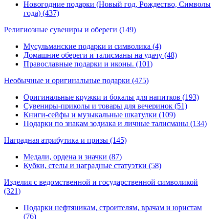
Новогодние подарки (Новый год, Рождество, Символы
года) (437)
Религиозные сувениры и обереги
(149)
Мусульманские подарки и символика (4)
Домашние обереги и талисманы на удачу (48)
Православные подарки и иконы. (101)
Необычные и оригинальные подарки
(475)
Оригинальные кружки и бокалы для напитков (193)
Сувениры-приколы и товары для вечеринок (51)
Книги-сейфы и музыкальные шкатулки (109)
Подарки по знакам зодиака и личные талисманы (134)
Наградная атрибутика и призы
(145)
Медали, ордена и значки (87)
Кубки, стелы и наградные статуэтки (58)
Изделия с ведомственной и государственной символикой
(321)
Подарки нефтяникам, строителям, врачам и юристам
(76)