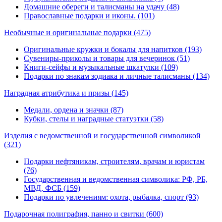
Домашние обереги и талисманы на удачу (48)
Православные подарки и иконы. (101)
Необычные и оригинальные подарки
(475)
Оригинальные кружки и бокалы для напитков (193)
Сувениры-приколы и товары для вечеринок (51)
Книги-сейфы и музыкальные шкатулки (109)
Подарки по знакам зодиака и личные талисманы (134)
Наградная атрибутика и призы
(145)
Медали, ордена и значки (87)
Кубки, стелы и наградные статуэтки (58)
Изделия с ведомственной и государственной символикой
(321)
Подарки нефтяникам, строителям, врачам и юристам
(76)
Государственная и ведомственная символика: РФ, РБ,
МВД, ФСБ (159)
Подарки по увлечениям: охота, рыбалка, спорт (93)
Подарочная полиграфия, панно и свитки
(600)