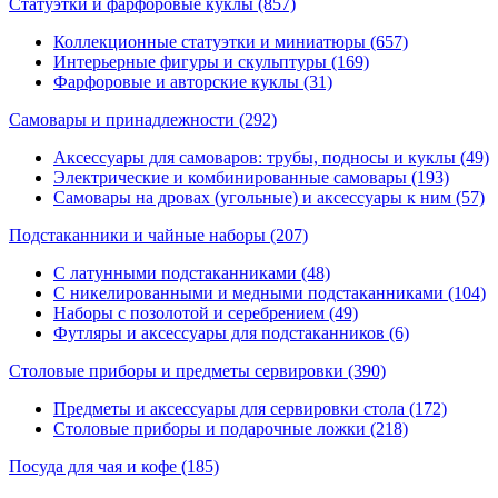
Статуэтки и фарфоровые куклы
(857)
Коллекционные статуэтки и миниатюры (657)
Интерьерные фигуры и скульптуры (169)
Фарфоровые и авторские куклы (31)
Самовары и принадлежности
(292)
Аксессуары для самоваров: трубы, подносы и куклы (49)
Электрические и комбинированные самовары (193)
Самовары на дровах (угольные) и аксессуары к ним (57)
Подстаканники и чайные наборы
(207)
С латунными подстаканниками (48)
С никелированными и медными подстаканниками (104)
Наборы с позолотой и серебрением (49)
Футляры и аксессуары для подстаканников (6)
Столовые приборы и предметы сервировки
(390)
Предметы и аксессуары для сервировки стола (172)
Столовые приборы и подарочные ложки (218)
Посуда для чая и кофе
(185)