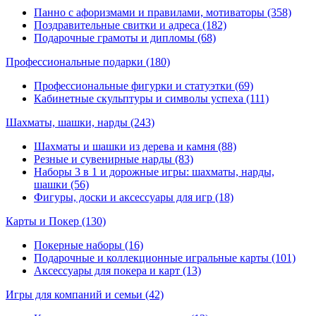
Панно с афоризмами и правилами, мотиваторы (358)
Поздравительные свитки и адреса (182)
Подарочные грамоты и дипломы (68)
Профессиональные подарки
(180)
Профессиональные фигурки и статуэтки (69)
Кабинетные скульптуры и символы успеха (111)
Шахматы, шашки, нарды
(243)
Шахматы и шашки из дерева и камня (88)
Резные и сувенирные нарды (83)
Наборы 3 в 1 и дорожные игры: шахматы, нарды,
шашки (56)
Фигуры, доски и аксессуары для игр (18)
Карты и Покер
(130)
Покерные наборы (16)
Подарочные и коллекционные игральные карты (101)
Аксессуары для покера и карт (13)
Игры для компаний и семьи
(42)