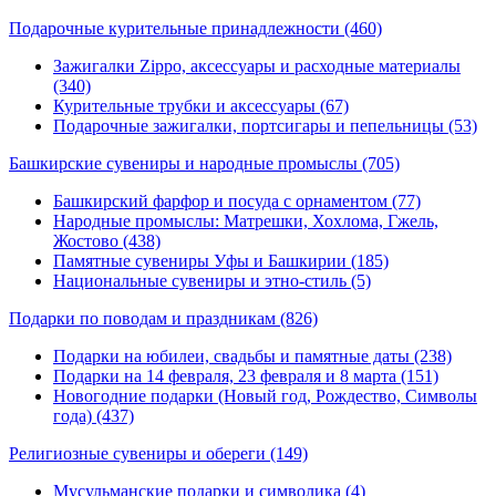
Подарочные курительные принадлежности
(460)
Зажигалки Zippo, аксессуары и расходные материалы
(340)
Курительные трубки и аксессуары (67)
Подарочные зажигалки, портсигары и пепельницы (53)
Башкирские сувениры и народные промыслы
(705)
Башкирский фарфор и посуда с орнаментом (77)
Народные промыслы: Матрешки, Хохлома, Гжель,
Жостово (438)
Памятные сувениры Уфы и Башкирии (185)
Национальные сувениры и этно-стиль (5)
Подарки по поводам и праздникам
(826)
Подарки на юбилеи, свадьбы и памятные даты (238)
Подарки на 14 февраля, 23 февраля и 8 марта (151)
Новогодние подарки (Новый год, Рождество, Символы
года) (437)
Религиозные сувениры и обереги
(149)
Мусульманские подарки и символика (4)