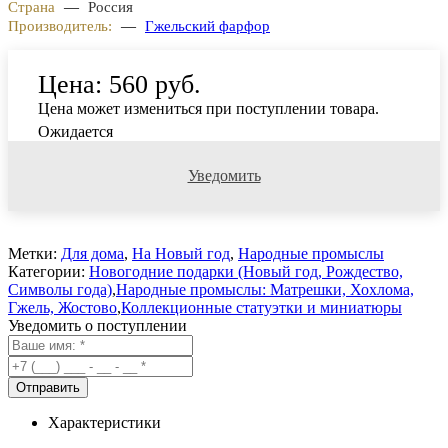
Страна
—
Россия
Производитель:
—
Гжельский фарфор
Цена:
560 руб.
Цена может измениться при поступлении товара.
Ожидается
Уведомить
Метки:
Для дома
,
На Новый год
,
Народные промыслы
Категории:
Новогодние подарки (Новый год, Рождество,
Символы года)
,
Народные промыслы: Матрешки, Хохлома,
Гжель, Жостово
,
Коллекционные статуэтки и миниатюры
Уведомить о поступлении
Характеристики