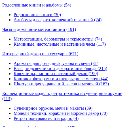
Родословные книги и альбомы
(54)
Родословные книги (30)
Альбомы для фото, коллекций и записей (24)
Часы и домашние метеостанции
(191)
Метеостанции, барометры и термометры (74)
Каминные, настольные и настенные часы (117)
Интерьерный декор и аксессуары
(671)
Ароматы для дома, диффузоры и свечи (81)
Вазы, подсвечники и декоративные блюда (215)
Ключницы, панно и настенный декор (190)
Копилки, фоторамки и интерьерные мелочи (44)
Шкатулки для украшений, часов и мелочей (163)
Коллекционные модели, ретро-техника и сувенирное оружие
(113)
Сувенирное оружие, мечи и макеты (39)
Модели техники, кораблей и морской декор (70)
Ретро-проигрыватели и радио (4)