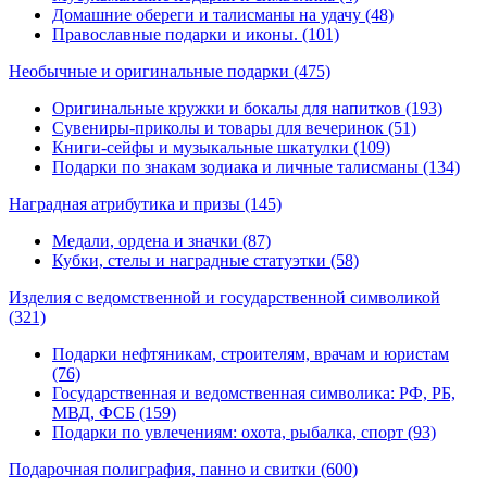
Домашние обереги и талисманы на удачу (48)
Православные подарки и иконы. (101)
Необычные и оригинальные подарки
(475)
Оригинальные кружки и бокалы для напитков (193)
Сувениры-приколы и товары для вечеринок (51)
Книги-сейфы и музыкальные шкатулки (109)
Подарки по знакам зодиака и личные талисманы (134)
Наградная атрибутика и призы
(145)
Медали, ордена и значки (87)
Кубки, стелы и наградные статуэтки (58)
Изделия с ведомственной и государственной символикой
(321)
Подарки нефтяникам, строителям, врачам и юристам
(76)
Государственная и ведомственная символика: РФ, РБ,
МВД, ФСБ (159)
Подарки по увлечениям: охота, рыбалка, спорт (93)
Подарочная полиграфия, панно и свитки
(600)