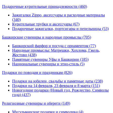
Подарочные курительные принадлежности
(460)
Зажигалки Zippo, аксессуары и расходные материалы
(340)
Курительные трубки и аксессуары (67)
Подарочные зажигалки, портсигары и пепельницы (53)
Башкирские сувениры и народные промыслы
(705)
Башкирский фарфор и посуда с орнаментом (77)
Народные промыслы: Матрешки, Хохлома, Гжель,
Жостово (438)
Памятные сувениры Уфы и Башкирии (185)
Национальные сувениры и этно-стиль (5)
Подарки по поводам и праздникам
(826)
Подарки на юбилеи, свадьбы и памятные даты (238)
Подарки на 14 февраля, 23 февраля и 8 марта (151)
Новогодние подарки (Новый год, Рождество, Символы
года) (437)
Религиозные сувениры и обереги
(149)
Мусульманские подарки и символика (4)