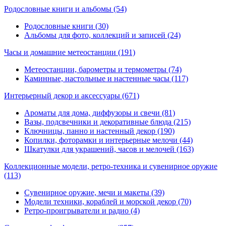
Родословные книги и альбомы
(54)
Родословные книги (30)
Альбомы для фото, коллекций и записей (24)
Часы и домашние метеостанции
(191)
Метеостанции, барометры и термометры (74)
Каминные, настольные и настенные часы (117)
Интерьерный декор и аксессуары
(671)
Ароматы для дома, диффузоры и свечи (81)
Вазы, подсвечники и декоративные блюда (215)
Ключницы, панно и настенный декор (190)
Копилки, фоторамки и интерьерные мелочи (44)
Шкатулки для украшений, часов и мелочей (163)
Коллекционные модели, ретро-техника и сувенирное оружие
(113)
Сувенирное оружие, мечи и макеты (39)
Модели техники, кораблей и морской декор (70)
Ретро-проигрыватели и радио (4)