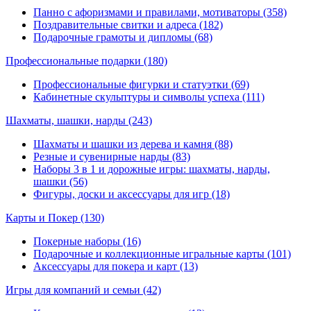
Панно с афоризмами и правилами, мотиваторы (358)
Поздравительные свитки и адреса (182)
Подарочные грамоты и дипломы (68)
Профессиональные подарки
(180)
Профессиональные фигурки и статуэтки (69)
Кабинетные скульптуры и символы успеха (111)
Шахматы, шашки, нарды
(243)
Шахматы и шашки из дерева и камня (88)
Резные и сувенирные нарды (83)
Наборы 3 в 1 и дорожные игры: шахматы, нарды,
шашки (56)
Фигуры, доски и аксессуары для игр (18)
Карты и Покер
(130)
Покерные наборы (16)
Подарочные и коллекционные игральные карты (101)
Аксессуары для покера и карт (13)
Игры для компаний и семьи
(42)