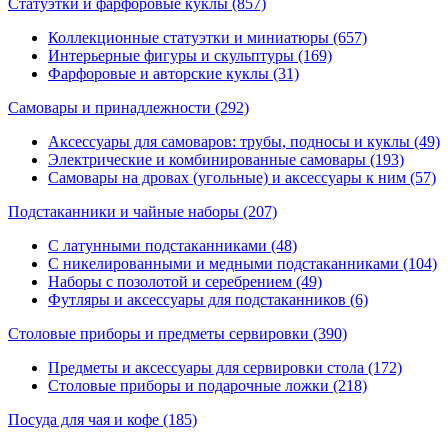
Статуэтки и фарфоровые куклы
(857)
Коллекционные статуэтки и миниатюры (657)
Интерьерные фигуры и скульптуры (169)
Фарфоровые и авторские куклы (31)
Самовары и принадлежности
(292)
Аксессуары для самоваров: трубы, подносы и куклы (49)
Электрические и комбинированные самовары (193)
Самовары на дровах (угольные) и аксессуары к ним (57)
Подстаканники и чайные наборы
(207)
С латунными подстаканниками (48)
С никелированными и медными подстаканниками (104)
Наборы с позолотой и серебрением (49)
Футляры и аксессуары для подстаканников (6)
Столовые приборы и предметы сервировки
(390)
Предметы и аксессуары для сервировки стола (172)
Столовые приборы и подарочные ложки (218)
Посуда для чая и кофе
(185)