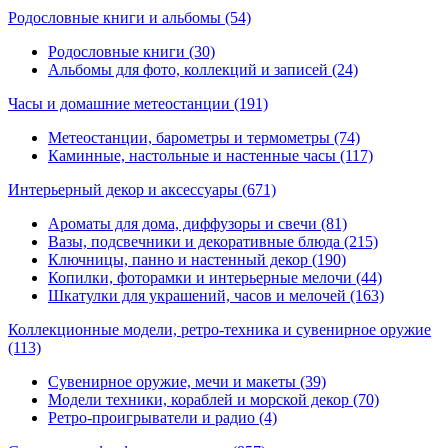
Родословные книги и альбомы
(54)
Родословные книги (30)
Альбомы для фото, коллекций и записей (24)
Часы и домашние метеостанции
(191)
Метеостанции, барометры и термометры (74)
Каминные, настольные и настенные часы (117)
Интерьерный декор и аксессуары
(671)
Ароматы для дома, диффузоры и свечи (81)
Вазы, подсвечники и декоративные блюда (215)
Ключницы, панно и настенный декор (190)
Копилки, фоторамки и интерьерные мелочи (44)
Шкатулки для украшений, часов и мелочей (163)
Коллекционные модели, ретро-техника и сувенирное оружие
(113)
Сувенирное оружие, мечи и макеты (39)
Модели техники, кораблей и морской декор (70)
Ретро-проигрыватели и радио (4)