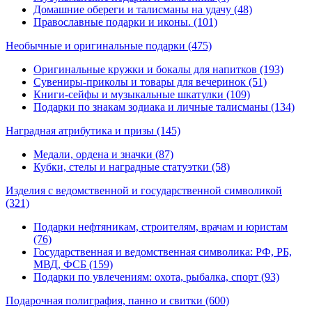
Домашние обереги и талисманы на удачу (48)
Православные подарки и иконы. (101)
Необычные и оригинальные подарки
(475)
Оригинальные кружки и бокалы для напитков (193)
Сувениры-приколы и товары для вечеринок (51)
Книги-сейфы и музыкальные шкатулки (109)
Подарки по знакам зодиака и личные талисманы (134)
Наградная атрибутика и призы
(145)
Медали, ордена и значки (87)
Кубки, стелы и наградные статуэтки (58)
Изделия с ведомственной и государственной символикой
(321)
Подарки нефтяникам, строителям, врачам и юристам
(76)
Государственная и ведомственная символика: РФ, РБ,
МВД, ФСБ (159)
Подарки по увлечениям: охота, рыбалка, спорт (93)
Подарочная полиграфия, панно и свитки
(600)