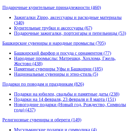
Подарочные курительные принадлежности
(460)
Зажигалки Zippo, аксессуары и расходные материалы
(340)
Курительные трубки и аксессуары (67)
Подарочные зажигалки, портсигары и пепельницы (53)
Башкирские сувениры и народные промыслы
(705)
Башкирский фарфор и посуда с орнаментом (77)
Народные промыслы: Матрешки, Хохлома, Гжель,
Жостово (438)
Памятные сувениры Уфы и Башкирии (185)
Национальные сувениры и этно-стиль (5)
Подарки по поводам и праздникам
(826)
Подарки на юбилеи, свадьбы и памятные даты (238)
Подарки на 14 февраля, 23 февраля и 8 марта (151)
Новогодние подарки (Новый год, Рождество, Символы
года) (437)
Религиозные сувениры и обереги
(149)
Мусульманские подарки и символика (4)