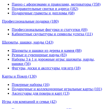
Панно с афоризмами и правилами, мотиваторы (358)
Поздравительные свитки и адреса (182)
Подарочные грамоты и дипломы (68)
Профессиональные подарки
(180)
Профессиональные фигурки и статуэтки (69)
Кабинетные скульптуры и символы успеха (111)
Шахматы, шашки, нарды
(243)
Шахматы и шашки из дерева и камня (88)
Резные и сувенирные нарды (83)
Наборы 3 в 1 и дорожные игры: шахматы, нарды,
шашки (56)
Фигуры, доски и аксессуары для игр (18)
Карты и Покер
(130)
Покерные наборы (16)
Подарочные и коллекционные игральные карты (101)
Аксессуары для покера и карт (13)
Игры для компаний и семьи
(42)