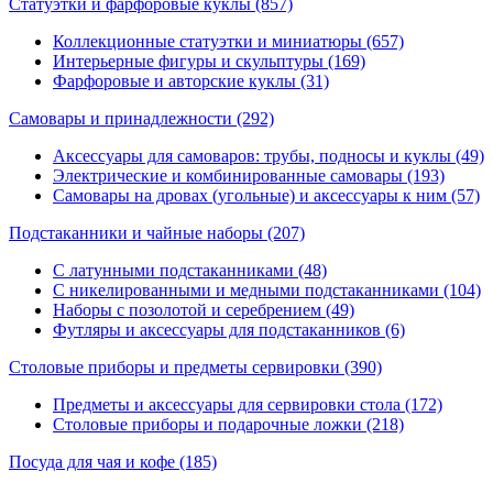
Статуэтки и фарфоровые куклы
(857)
Коллекционные статуэтки и миниатюры (657)
Интерьерные фигуры и скульптуры (169)
Фарфоровые и авторские куклы (31)
Самовары и принадлежности
(292)
Аксессуары для самоваров: трубы, подносы и куклы (49)
Электрические и комбинированные самовары (193)
Самовары на дровах (угольные) и аксессуары к ним (57)
Подстаканники и чайные наборы
(207)
С латунными подстаканниками (48)
С никелированными и медными подстаканниками (104)
Наборы с позолотой и серебрением (49)
Футляры и аксессуары для подстаканников (6)
Столовые приборы и предметы сервировки
(390)
Предметы и аксессуары для сервировки стола (172)
Столовые приборы и подарочные ложки (218)
Посуда для чая и кофе
(185)